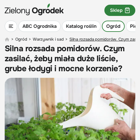
Sklep
ABC Ogrodnika
Katalog roślin
Ogród
Piel
>
Ogród
>
Warzywnik i sad
>
Silna rozsada pomidorów. Czym zasilać
Silna rozsada pomidorów. Czym
zasilać, żeby miała duże liście,
grube łodygi i mocne korzenie?