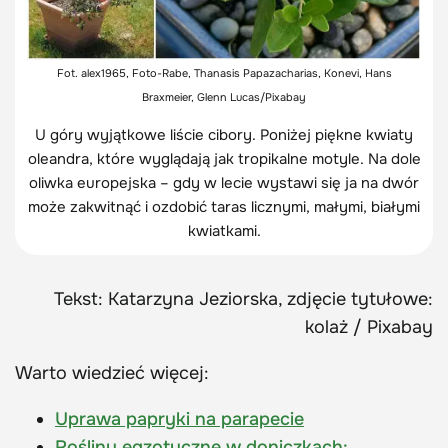
Fot. alex1965, Foto-Rabe, Thanasis Papazacharias, Konevi, Hans
Braxmeier, Glenn Lucas/Pixabay
U góry wyjątkowe liście cibory. Poniżej piękne kwiaty
oleandra, które wyglądają jak tropikalne motyle. Na dole
oliwka europejska – gdy w lecie wystawi się ja na dwór
może zakwitnąć i ozdobić taras licznymi, małymi, białymi
kwiatkami.
Tekst: Katarzyna Jeziorska, zdjęcie tytułowe:
kolaż / Pixabay
Warto wiedzieć więcej:
Uprawa papryki na parapecie
Rośliny egzotyczne w doniczkach: