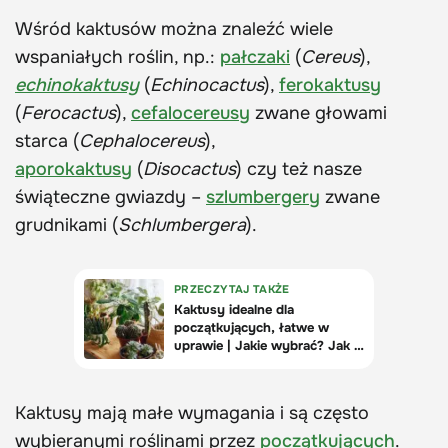
Wśród kaktusów można znaleźć wiele
wspaniałych roślin, np.:
pałczaki
(
Cereus
),
echinokaktusy
(
Echinocactus
),
ferokaktusy
(
Ferocactus
),
cefalocereusy
zwane głowami
starca (
Cephalocereus
),
aporokaktusy
(
Disocactus
) czy też nasze
świąteczne gwiazdy –
szlumbergery
zwane
grudnikami (
Schlumbergera
).
Kaktusy mają małe wymagania i są często
wybieranymi roślinami przez
początkujących
.