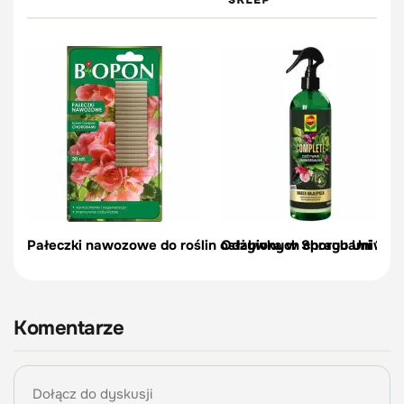
Pałeczki nawozowe do roślin osłabionych chorobami 20 s
Odżywka w Sprayu Uniwers
Komentarze