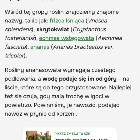
Wśród tej grupy roślin znajdziemy znajome
nazwy, takie jak:
frizea lśniąca
(
Vriesea
splendens
),
skrytokwiat
(
Cryptanthus
fosterianus
),
echmea wstęgowata
(
Aechmea
fasciata
),
ananas
(
Ananas bracteatus var.
tricolor
).
Rośliny ananasowate wymagają częstego
podlewania, a
wodę podaje się im od góry
– na
liście, które są do tego przystosowane. Najlepiej
też się czują, gdy mają trochę wilgoci w
powietrzu. Powinniśmy je nawozić, podając
nawóz w płynie od korzeni.