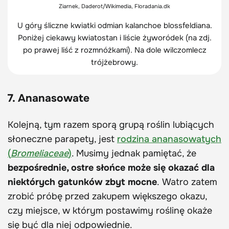
Ziarnek, Daderot/Wikimedia, Floradania.dk
U góry śliczne kwiatki odmian kalanchoe blossfeldiana.
Poniżej ciekawy kwiatostan i liście żyworódek (na zdj.
po prawej liść z rozmnóżkami). Na dole wilczomlecz
trójżebrowy.
7. Ananasowate
Kolejną, tym razem sporą grupą roślin lubiących
słoneczne parapety, jest
rodzina ananasowatych
(
Bromeliaceae
)
. Musimy jednak pamiętać, że
bezpośrednie, ostre słońce może się okazać dla
niektórych gatunków zbyt mocne
. Watro zatem
zrobić próbę przed zakupem większego okazu,
czy miejsce, w którym postawimy roślinę okaże
się być dla niej odpowiednie.