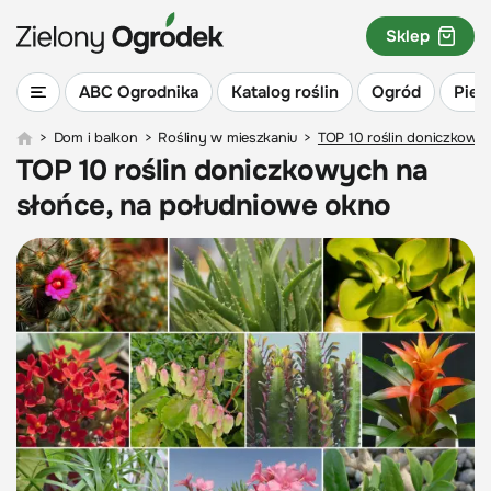
Sklep
ABC Ogrodnika
Katalog roślin
Ogród
Piel
>
Dom i balkon
>
Rośliny w mieszkaniu
>
TOP 10 roślin doniczkowy
TOP 10 roślin doniczkowych na
słońce, na południowe okno