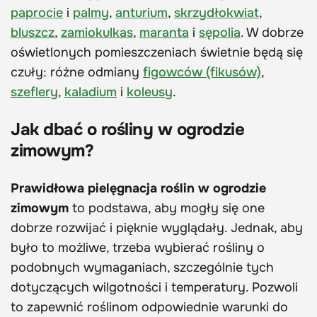
paprocie
i
palmy
,
anturium
,
skrzydłokwiat
,
bluszcz
,
zamiokulkas
,
maranta
i
sępolia
. W dobrze
oświetlonych pomieszczeniach świetnie będą się
czuły: różne odmiany
figowców (fikusów)
,
szeflery
,
kaladium
i
koleusy
.
Jak dbać o rośliny w ogrodzie
zimowym?
Prawidłowa pielęgnacja roślin w ogrodzie
zimowym
to podstawa, aby mogły się one
dobrze rozwijać i pięknie wyglądały. Jednak, aby
było to możliwe, trzeba wybierać rośliny o
podobnych wymaganiach, szczególnie tych
dotyczących wilgotności i temperatury. Pozwoli
to zapewnić roślinom odpowiednie warunki do