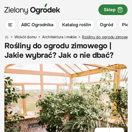
Sklep
ABC Ogrodnika
Katalog roślin
Ogród
Piel
>
Wokół domu
>
Architektura i meble
>
Rośliny do ogrodu zimowego
Rośliny do ogrodu zimowego |
Jakie wybrać? Jak o nie dbać?