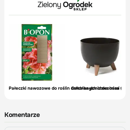
Pałeczki nawozowe do roślin osłabionych chorobami 20 s
Osłonka doniczka misa Ø24
Komentarze