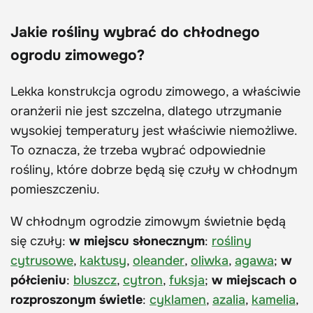
Jakie rośliny wybrać do chłodnego
ogrodu zimowego?
Lekka konstrukcja ogrodu zimowego, a właściwie
oranżerii nie jest szczelna, dlatego utrzymanie
wysokiej temperatury jest właściwie niemożliwe.
To oznacza, że trzeba wybrać odpowiednie
rośliny, które dobrze będą się czuły w chłodnym
pomieszczeniu.
W chłodnym ogrodzie zimowym świetnie będą
się czuły:
w miejscu słonecznym
:
rośliny
cytrusowe
,
kaktusy
,
oleander
,
oliwka
,
agawa
;
w
półcieniu
:
bluszcz
,
cytron
,
fuksja
;
w miejscach o
rozproszonym świetle
:
cyklamen
,
azalia
,
kamelia
,