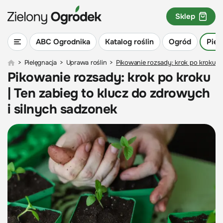
Sklep
ABC Ogrodnika
Katalog roślin
Ogród
Piel
>
Pielęgnacja
>
Uprawa roślin
>
Pikowanie rozsady: krok po kroku | 
Pikowanie rozsady: krok po kroku
| Ten zabieg to klucz do zdrowych
i silnych sadzonek