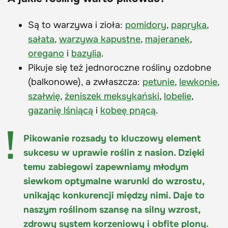
Są to warzywa i zioła:
pomidory
,
papryka
,
sałata
,
warzywa kapustne
,
majeranek
,
oregano
i
bazylia
.
Pikuje się też jednoroczne rośliny ozdobne
(balkonowe), a zwłaszcza:
petunie
,
lewkonie
,
szałwię
,
żeniszek meksykański
,
lobelie
,
gazanię lśniącą
i
kobeę pnącą
.
Pikowanie rozsady to kluczowy element
sukcesu w uprawie roślin z nasion. Dzięki
temu zabiegowi zapewniamy młodym
siewkom optymalne warunki do wzrostu,
unikając konkurencji między nimi. Daje to
naszym roślinom szansę na silny wzrost,
zdrowy system korzeniowy i obfite plony.