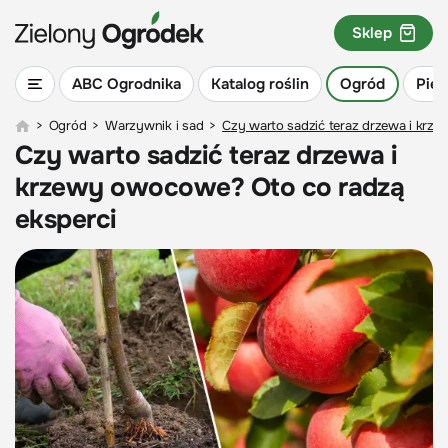
Sklep
ABC Ogrodnika
Katalog roślin
Ogród
Piel
>
Ogród
>
Warzywnik i sad
>
Czy warto sadzić teraz drzewa i krz
Czy warto sadzić teraz drzewa i
krzewy owocowe? Oto co radzą
eksperci