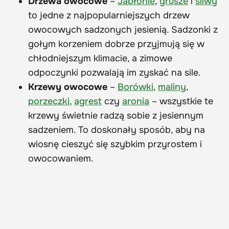
Drzewa owocowe
–
Jabłonie
,
grusze
i
śliwy
to jedne z najpopularniejszych drzew
owocowych sadzonych jesienią. Sadzonki z
gołym korzeniem dobrze przyjmują się w
chłodniejszym klimacie, a zimowe
odpoczynki pozwalają im zyskać na sile.
Krzewy owocowe
–
Borówki
,
maliny
,
porzeczki
,
agrest
czy
aronia
– wszystkie te
krzewy świetnie radzą sobie z jesiennym
sadzeniem. To doskonały sposób, aby na
wiosnę cieszyć się szybkim przyrostem i
owocowaniem.