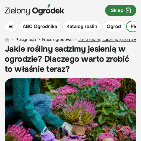
Sklep
ABC Ogrodnika
Katalog roślin
Ogród
Piel
>
Pielęgnacja
>
Prace ogrodowe
>
Jakie rośliny sadzimy jesienią w 
Jakie rośliny sadzimy jesienią w
ogrodzie? Dlaczego warto zrobić
to właśnie teraz?