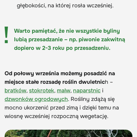
głębokości, na której rosła wcześniej.
Warto pamiętać, że nie wszystkie byliny
lubią przesadzanie – np. piwonie zakwitną
dopiero w 2-3 roku po przesadzeniu.
Od połowy września możemy posadzić na
miejsce stałe rozsadę roślin dwuletnic
h –
bratków
,
stokrotek
,
malw
,
naparstnic
i
dzwonków ogrodowych
. Rośliny zdążą się
mocno ukorzenić przed zimą i dzięki temu na
wiosnę wcześniej rozpoczną wegetację.