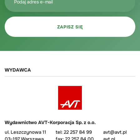
WYDAWCA
Wydawnictwo AVT-Korporacja Sp. z o.o.
ul. Leszczynowa 11
tel: 22 257 84 99
avt@avt.pl
03-197 Warszawa
fax: 22 257 84 00
avt.pl