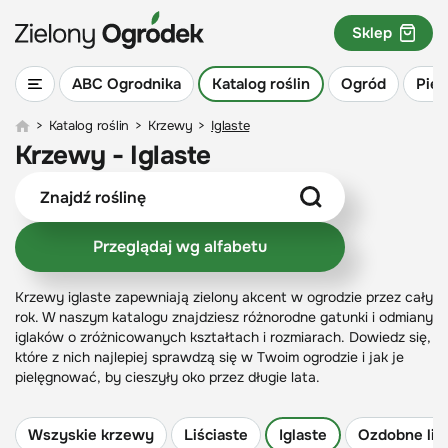
Sklep
ABC Ogrodnika
Katalog roślin
Ogród
Piel
>
Katalog roślin
>
Krzewy
>
Iglaste
Krzewy - Iglaste
Przeglądaj wg alfabetu
Krzewy iglaste zapewniają zielony akcent w ogrodzie przez cały
rok. W naszym katalogu znajdziesz różnorodne gatunki i odmiany
iglaków o zróżnicowanych kształtach i rozmiarach. Dowiedz się,
które z nich najlepiej sprawdzą się w Twoim ogrodzie i jak je
pielęgnować, by cieszyły oko przez długie lata.
Wszyskie krzewy
Liściaste
Iglaste
Ozdobne liś