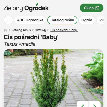
Sklep
ABC Ogrodnika
Katalog roślin
Ogród
Piel
>
Katalog roślin
>
Krzewy
>
Cis pośredni 'Baby'
Cis pośredni 'Baby'
Taxus ×media