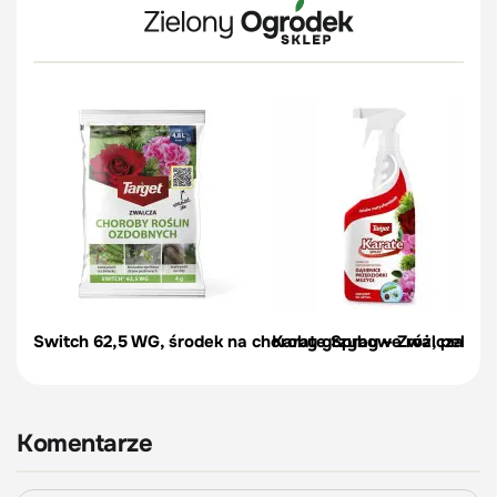
Switch 62,5 WG, środek na choroby grzybowe róż, pelargon
Karate Spray – Zwalcza szk
Komentarze