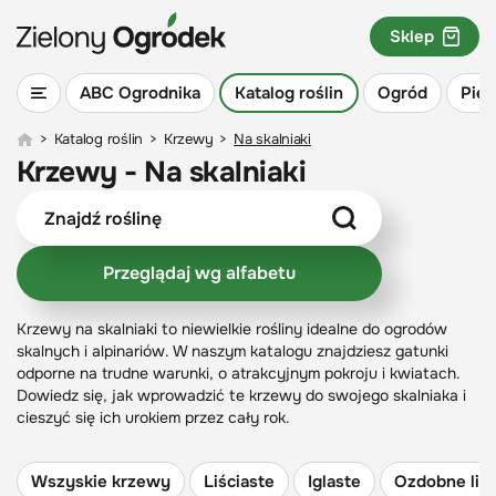
Sklep
ABC Ogrodnika
Katalog roślin
Ogród
Piel
>
Katalog roślin
>
Krzewy
>
Na skalniaki
Krzewy - Na skalniaki
Przeglądaj wg alfabetu
Krzewy na skalniaki to niewielkie rośliny idealne do ogrodów
skalnych i alpinariów. W naszym katalogu znajdziesz gatunki
odporne na trudne warunki, o atrakcyjnym pokroju i kwiatach.
Dowiedz się, jak wprowadzić te krzewy do swojego skalniaka i
cieszyć się ich urokiem przez cały rok.
Wszyskie krzewy
Liściaste
Iglaste
Ozdobne liśc