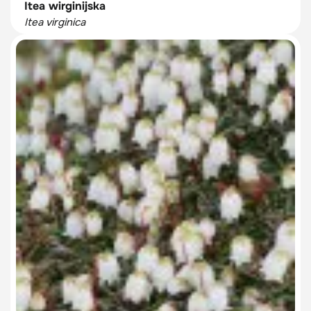
Itea wirginijska
Itea virginica