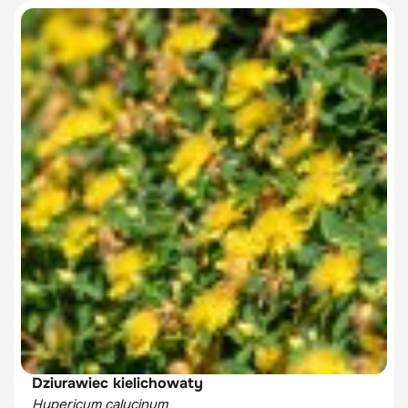
Dziurawiec kielichowaty
Hypericum calycinum