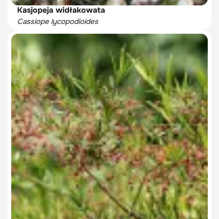
Kasjopeja widłakowata
Cassiope lycopodioides