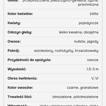
Gleba:
przepuszczalna, piaszczysto-gliniasta, żyzna,
próchniczna
Kolor kwiatów:
żółte
Kwiaty:
pojedyncze
Odczyn gleby:
lekko kwaśna, obojętna
Owoce:
kuliste, jagody
Pokrój:
wzniesiony, rozłożysty, krzaczkowaty
Przydatność do spożycia:
owoce
Wysokość:
1,5-3 m
Okres kwitnienia:
V, VI
Kolor owoców:
czarne, granatowe
Trwałość liści:
zimozielone, półzimozielone