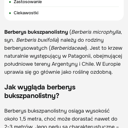
Zastosowanie
Ciekawostki
Berberys bukszpanolistny
(
Berberis microphylla
,
syn.
Berberis buxifolia
) należy do rodziny
berberysowatych (
Berberidaceae
). Jest to krzew
naturalnie występujący w Patagonii, obejmującej
południowe tereny Argentyny i Chile. W Europie
uprawia się go głównie jako roślinę ozdobną.
Jak wygląda berberys
bukszpanolistny?
Berberys bukszpanolistny osiąga wysokość
około 1,5 metra, choć może dorastać nawet do
2-3 metrów. Jego pędy są charakterystyczne –