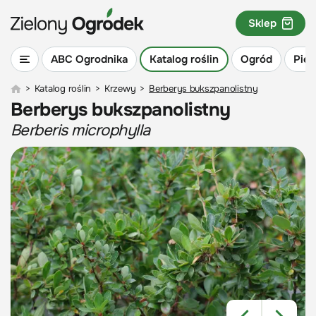
Sklep
ABC Ogrodnika
Katalog roślin
Ogród
Piel
>
Katalog roślin
>
Krzewy
>
Berberys bukszpanolistny
Berberys bukszpanolistny
Berberis microphylla