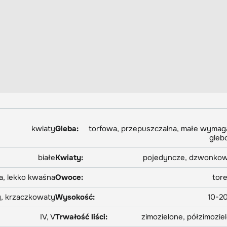
kwiaty
Gleba:
torfowa, przepuszczalna, małe wymag
gleb
białe
Kwiaty:
pojedyncze, dzwonko
, lekko kwaśna
Owoce:
tor
y, krzaczkowaty
Wysokość:
10-2
IV, V
Trwałość liści:
zimozielone, półzimozie