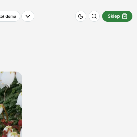
Sklep
ół domu