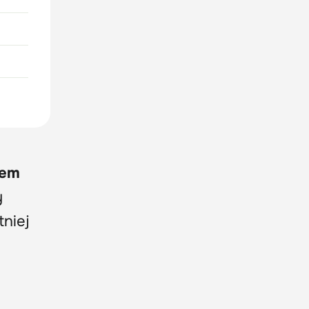
sem
y
tniej