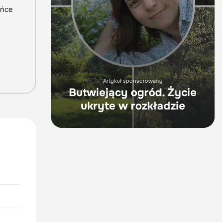
ońce
Artykuł sponsorowany
Butwiejący ogród. Życie
ukryte w rozkładzie