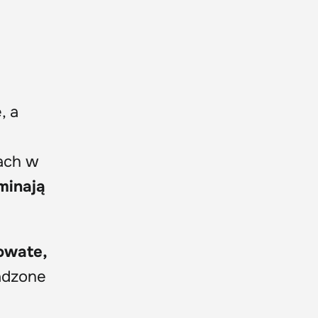
, a
dach w
minają
owate,
sadzone