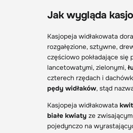
Jak wygląda kasj
Kasjopeja widłakowata doras
rozgałęzione, sztywne, dre
częściowo pokładające się 
lancetowatymi, zielonymi,
ł
czterech rzędach i dachówk
pędy widłaków
, stąd nazw
Kasjopeja widłakowata
kwit
białe kwiaty
ze zwisającymi
pojedynczo na wyrastających