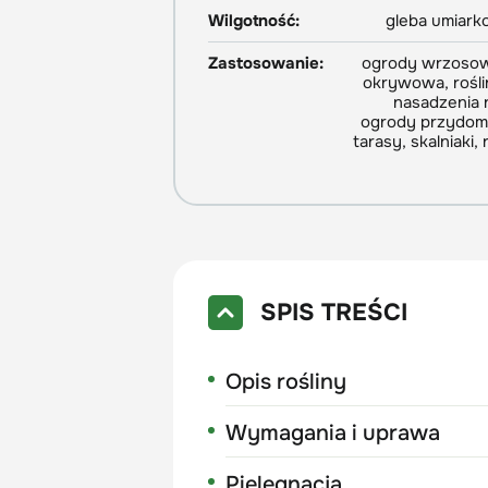
Wilgotność:
gleba umiark
Zastosowanie:
ogrody wrzosowi
okrywowa, rośli
nasadzenia n
ogrody przydomo
tarasy, skalniaki,
SPIS TREŚCI
Opis rośliny
Wymagania i uprawa
Pielęgnacja