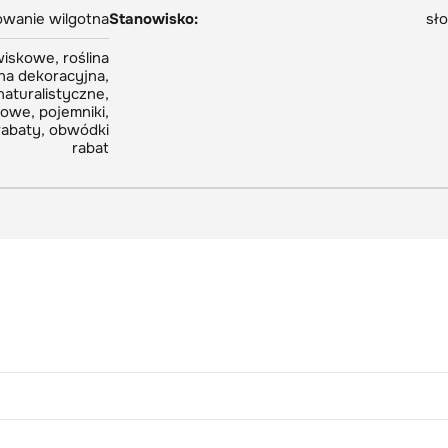
owanie wilgotna
Stanowisko:
sł
skowe, roślina
na dekoracyjna,
aturalistyczne,
we, pojemniki,
 rabaty, obwódki
rabat