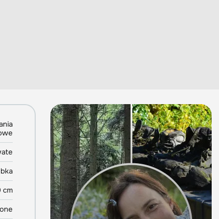
ania
owe
wate
ebka
0 cm
lone