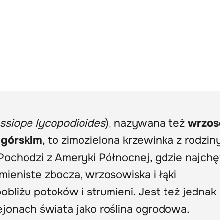
ssiope lycopodioides
), nazywana też
wrzo
górskim
, to zimozielona krzewinka z rodzin
 Pochodzi z Ameryki Północnej, gdzie najchę
amieniste zbocza, wrzosowiska i łąki
bliżu potoków i strumieni. Jest też jednak
ejonach świata jako roślina ogrodowa.