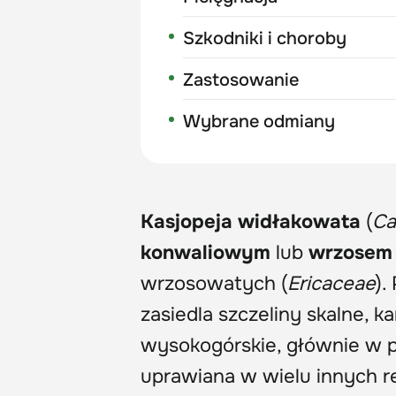
Szkodniki i choroby
Zastosowanie
Wybrane odmiany
Kasjopeja widłakowata
(
Ca
konwaliowym
lub
wrzosem 
wrzosowatych (
Ericaceae
).
zasiedla szczeliny skalne, k
wysokogórskie, głównie w po
uprawiana w wielu innych r