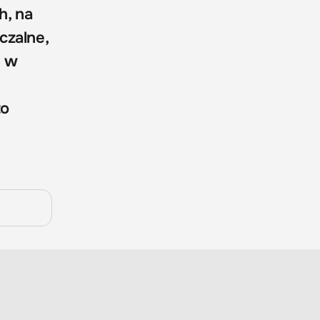
h, na
czalne,
e w
to