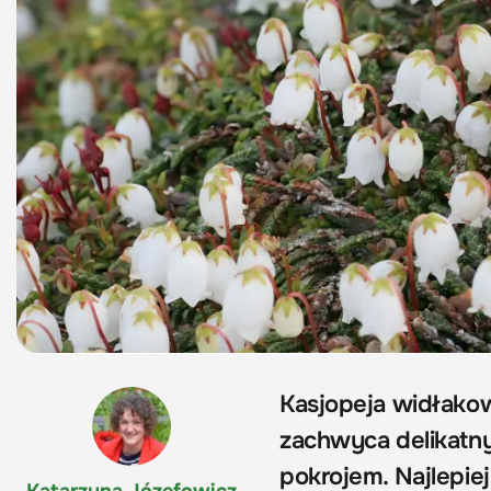
Kasjopeja widłakow
zachwyca delikatn
pokrojem. Najlepiej
Katarzyna Józefowicz