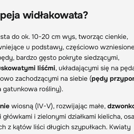
opeja widłakowata?
ta do ok. 10-20 cm wys, tworząc cienkie,
wniejące u podstawy, częściowo wzniesione
pędy, bardzo gęsto pokryte siedzącymi,
uskowatymi liśćmi
, układającymi się na pę
owo zachodzącymi na siebie (
pędy przypo
a gatunkowa rośliny).
nie
wiosną (IV-V), rozwijając małe,
dzwonk
 główkami i zielonymi działkami kielicha, o
 z kątów liści długich szypułkach. Kwiaty