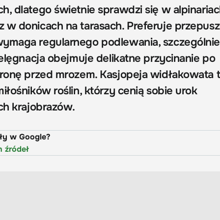
, dlatego świetnie sprawdzi się w alpinariac
 w donicach na tarasach. Preferuje przepusz
wymaga regularnego podlewania, szczególni
ielęgnacja obejmuje delikatne przycinanie po
hronę przed mrozem. Kasjopeja widłakowata 
iłośników roślin, którzy cenią sobie urok
ich krajobrazów.
uły w Google?
h źródeł