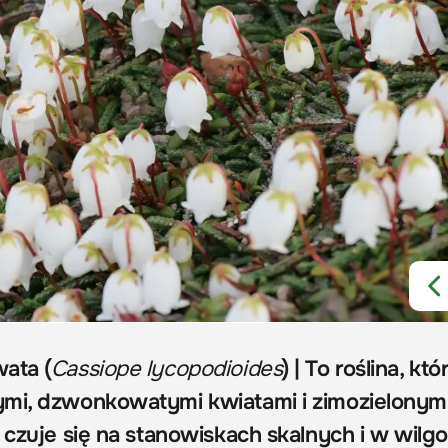
ata (
Cassiope lycopodioides
) | To roślina, któ
ymi, dzwonkowatymi kwiatami i zimozielonym
 czuje się na stanowiskach skalnych i w wilg