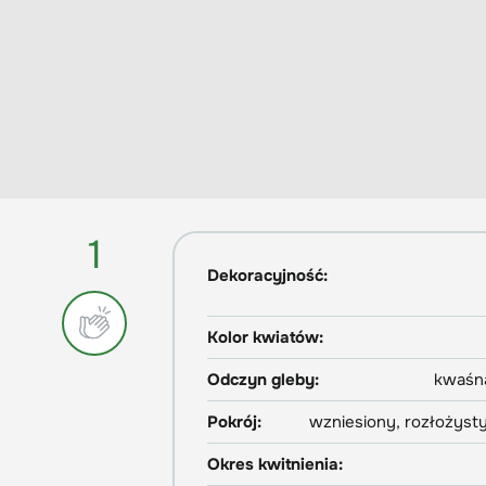
1
Dekoracyjność:
Kolor kwiatów:
Odczyn gleby:
kwaśna
Pokrój:
wzniesiony, rozłożyst
Okres kwitnienia: