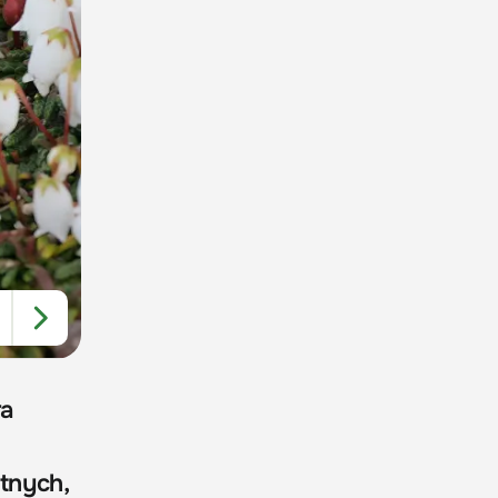
ra
otnych,