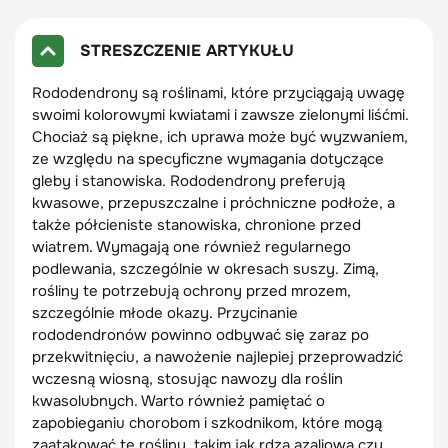
STRESZCZENIE ARTYKUŁU
Rododendrony są roślinami, które przyciągają uwagę
swoimi kolorowymi kwiatami i zawsze zielonymi liśćmi.
Chociaż są piękne, ich uprawa może być wyzwaniem,
ze względu na specyficzne wymagania dotyczące
gleby i stanowiska. Rododendrony preferują
kwasowe, przepuszczalne i próchniczne podłoże, a
także półcieniste stanowiska, chronione przed
wiatrem. Wymagają one również regularnego
podlewania, szczególnie w okresach suszy. Zimą,
rośliny te potrzebują ochrony przed mrozem,
szczególnie młode okazy. Przycinanie
rododendronów powinno odbywać się zaraz po
przekwitnięciu, a nawożenie najlepiej przeprowadzić
wczesną wiosną, stosując nawozy dla roślin
kwasolubnych. Warto również pamiętać o
zapobieganiu chorobom i szkodnikom, które mogą
zaatakować te rośliny, takim jak rdza azaliowa czy