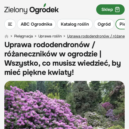
Sklep
ABC Ogrodnika
Katalog roślin
Ogród
Piel
>
Pielęgnacja
>
Uprawa roślin
>
Uprawa rododendronów / różaneczni
Uprawa rododendronów /
różaneczników w ogrodzie |
Wszystko, co musisz wiedzieć, by
mieć piękne kwiaty!