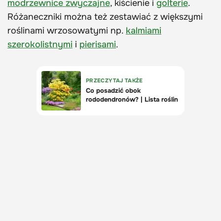
modrzewnice zwyczajne
, kiścienie i
golterie
.
Różaneczniki można też zestawiać z większymi
roślinami wrzosowatymi np.
kalmiami
szerokolistnymi
i
pierisami
.