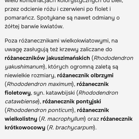
wielu kombinacjach kolorystycznych od bieli,
przez odcienie różu i czerwieni po fiolet i
pomarańcz. Spotykane są nawet odmiany o
żółtej barwie kwiatów.
Poza różanecznikami wielkokwiatowymi, na
uwagę zasługują też krzewy zaliczane do
różaneczników jakuszimańskich
(
Rhododendron
yakushimanum
), których ogromną zaletą są
niewielkie rozmiary,
różanecznik olbrzymi
(
Rhododendron maximum
),
różanecznik
fioletowy
, syn. katawbijski (
Rhododendron
catawbiense
),
różanecznik pontyjski
(
Rhododendron ponticum
),
różanecznik
wielkolistny
(
R. macrophyllum
) oraz
różanecznik
krótkowocowy
(
R. brachycarpum
).