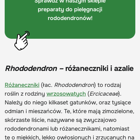
Sprawdź w naszym sklepie
preparaty do pielęgnacji
rododendronów!
Rhododendron –
różaneczniki i azalie
Różaneczniki
(łac.
Rhododendron
) to rodzaj
roślin z rodziny
wrzosowatych
(
Ercicaceae
).
Należy do niego kilkaset gatunków, oraz tysiące
odmian i mieszańców. Te, które mają zimozielone,
skórzaste liście, nazywane są zwyczajowo
rododendronami lub różanecznikami, natomiast
te o miękkich, lekko owłosionych i zrzucanych na