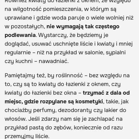
Również kwiaty do łazienki z oknem, ze względu
na wilgotność pomieszczenia, w którym są
uprawiane i gdzie woda paruje o wiele wolniej niż
w pozostałych,
nie wymagają tak częstego
podlewania
. Wystarczy, że będziemy je
doglądać, usuwać uschnięte liście i kwiaty i mniej
regularnie – niż na przykład w salonie, sypialni
czy kuchni – nawadniać.
Pamiętajmy też, by roślinność – bez względu na
to, czy są to kwiaty do łazienki z oknem, czy
kwiaty do łazienki bez okna –
trzymać z dala od
miejsc, gdzie rozpylane są kosmetyki
, takie, jak
chociażby perfumy, dezodoranty czy lakier do
włosów. Jeśli zdarzy nam się je zachlapać na
przykład pastą do zębów, koniecznie od razu
przemyjmy liście.