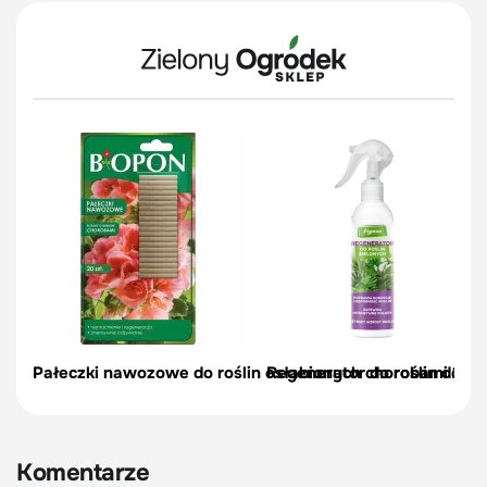
Pałeczki nawozowe do roślin osłabionych chorobami 20 s
Regenerator do roślin don
Komentarze