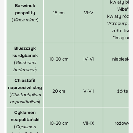
kwiaty bia
Barwinek
"Alba"
pospolity
15 cm
VI-V
kwiaty róż
(
Vinca minor
)
"Atropurpur
żółte liści
"Imagine"
Bluszczyk
kurdybanek
10-20 cm
IV-VI
niebieskie
(
Glechoma
hederacea
)
Chiastofil
naprzeciwlistny
20 cm
V-VII
żółte
(
Chistophyllum
oppositifolium
)
Cyklamen
neapolitański
10-20 cm
VII-IX
różowe
(
Cyclamen