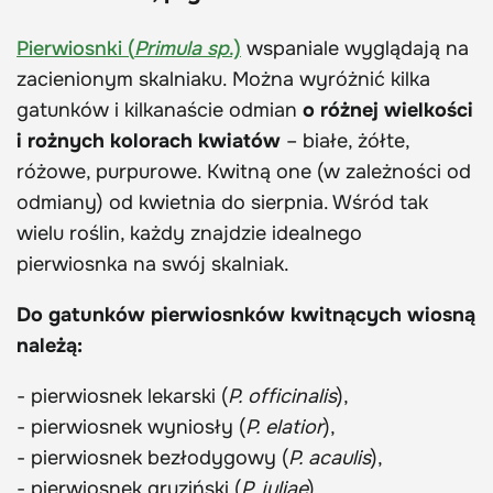
Pierwiosnki (
Primula sp
.)
wspaniale wyglądają na
zacienionym skalniaku. Można wyróżnić kilka
gatunków i kilkanaście odmian
o różnej wielkości
i rożnych kolorach kwiatów
– białe, żółte,
różowe, purpurowe. Kwitną one (w zależności od
odmiany) od kwietnia do sierpnia. Wśród tak
wielu roślin, każdy znajdzie idealnego
pierwiosnka na swój skalniak.
Do gatunków pierwiosnków kwitnących wiosną
należą:
- pierwiosnek lekarski (
P. officinalis
),
- pierwiosnek wyniosły (
P. elatior
),
- pierwiosnek bezłodygowy (
P. acaulis
),
- pierwiosnek gruziński (
P. juliae
),