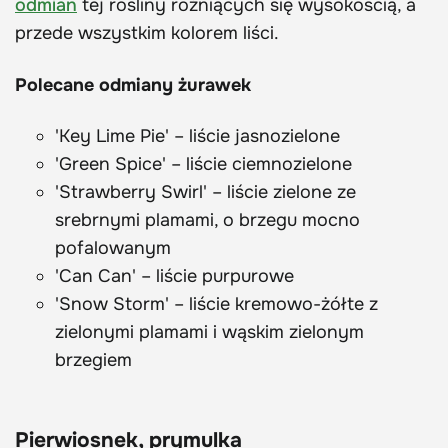
odmian
tej rośliny różniących się wysokością, a
przede wszystkim kolorem liści.
Polecane odmiany żurawek
'Key Lime Pie' – liście jasnozielone
'Green Spice' – liście ciemnozielone
'Strawberry Swirl' – liście zielone ze
srebrnymi plamami, o brzegu mocno
pofalowanym
'Can Can' – liście purpurowe
'Snow Storm' – liście kremowo-żółte z
zielonymi plamami i wąs­kim zielonym
brzegiem
Pierwiosnek, prymulka