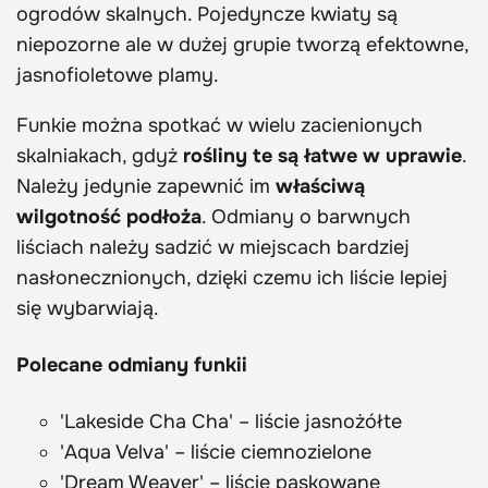
ogrodów skalnych. Pojedyncze kwiaty są
niepozorne ale w dużej grupie tworzą efektowne,
jasnofioletowe plamy.
Funkie można spotkać w wielu zacienionych
skalniakach, gdyż
rośliny te są łatwe w uprawie
.
Należy jedynie zapewnić im
właściwą
wilgotność podłoża
. Odmiany o barwnych
liściach należy sadzić w miejscach bardziej
nasłonecznionych, dzięki czemu ich liście lepiej
się wybarwiają.
Polecane odmiany funkii
'Lakeside Cha Cha' – liście jasnożółte
'Aqua Velva' – liście ciemnozielone
'Dream Weaver' – liście paskowane