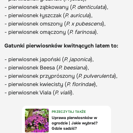
- pierwiosnek ząbkowany (
P. denticulata
),
- pierwiosnek łyszczak (
P. auricula
),
- pierwiosnek omszony (
P. x pubescens
),
- pierwiosnek omączony (
P. farinosa
).
Gatunki pierwiosnków kwitnących latem to:
- pierwiosnek japoński (
P. japonica
),
- pierwiosnek Beesa (
P. beesiana
),
- pierwiosnek przyprószony (
P. pulverulenta
),
- pierwiosnek kwiecisty (
P. florindae
),
- pierwiosnek Viala (
P. vialii
).