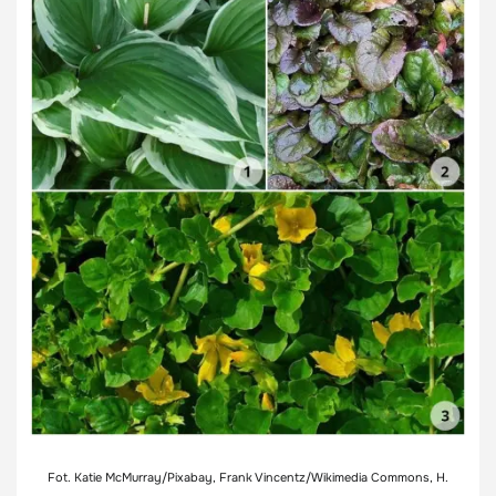
Fot. Katie McMurray/Pixabay, Frank Vincentz/Wikimedia Commons, H.