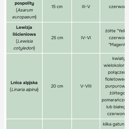
pospolity
15 cm
III-V
czerwon
(
Asarum
europaeum
)
Lewizja
żółte "Yello
liścieniowa
25 cm
IV-VI
czerwon
(
Lewisia
"Magenta
cotyledon
)
kwiaty
wielokoloro
połączeni
fioletowego
Lnica alpjska
20 cm
V-VIII
purpurowy
(
Linaria alpina
)
żółtego z
pomarańczo
lub białego
czerwony
kilka gatunkó