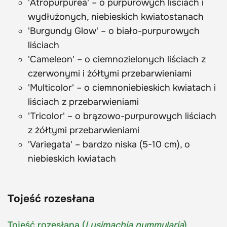
'Atropurpurea' – o purpurowych liściach i
wydłużonych, niebieskich kwiatostanach
'Burgundy Glow' – o biało-purpurowych
liściach
'Cameleon' – o ciemnozielonych liściach z
czerwonymi i żółtymi przebarwieniami
'Multicolor' – o ciemnoniebieskich kwiatach i
liściach z przebarwieniami
'Tricolor' – o brązowo-purpurowych liściach
z żółtymi przebarwieniami
'Variegata' – bardzo niska (5-10 cm), o
niebieskich kwiatach
Tojeść rozesłana
Tojeść rozesłana (
Lysimachia nummularia
)