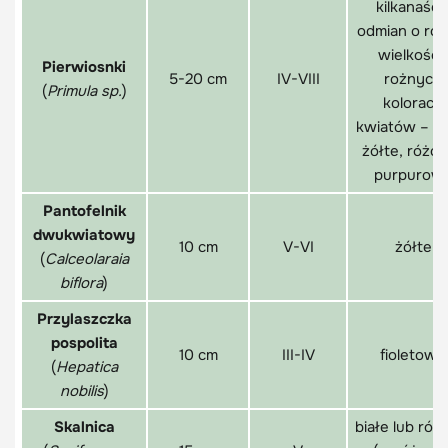
kilkanaści
odmian o róż
wielkości 
Pierwiosnki
5-20 cm
IV-VIII
rożnych
(
Primula sp.
)
kolorach
kwiatów – bi
żółte, różo
purpurow
Pantofelnik
dwukwiatowy
10 cm
V-VI
żółte
(
Calceolaraia
biflora
)
Przylaszczka
pospolita
10 cm
III-IV
fioletowe
(
Hepatica
nobilis
)
Skalnica
białe lub ró