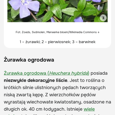
Fot. Zoeds
, Svdmolen
, Meneerke bloem
/Wikimedia Commons ↓
1 – żurawki; 2 – pierwiosnek; 3 – barwinek
Żurawka ogrodowa
Żurawka ogrodowa (
Heuchera hybrida
)
posiada
niezwykle dekoracyjne liście
. Jest to roślina o
krótkich silnie ulistnionych pędach tworzących
niską zwartą kępę. Z wierzchołków pędów
wyrastają wiechowate kwiatostany, osadzone na
długich ok. 40 cm łodygach. Istnieje
wiele