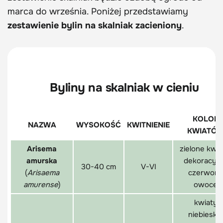
marca do września. Poniżej przedstawiamy
zestawienie bylin na skalniak zacieniony
.
Byliny na skalniak w cieniu
KOLOR
NAZWA
WYSOKOŚĆ
KWITNIENIE
KWIATÓ
Arisema
zielone kwia
amurska
dekoracyj
30-40 cm
V-VI
(
Arisaema
czerwon
amurense
)
owoce
kwiaty
niebieskie