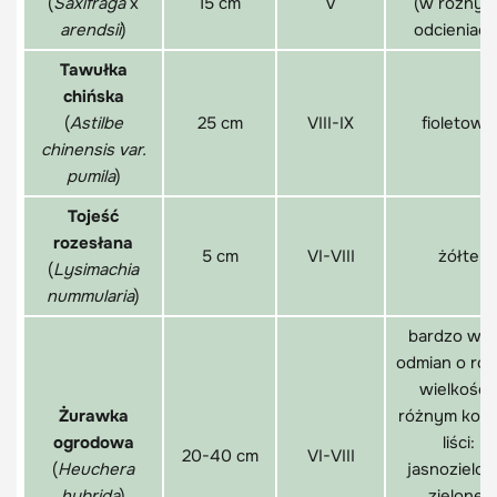
(
Saxifraga
x
15 cm
V
(w różnyc
arendsii
)
odcieniach
Tawułka
chińska
(
Astilbe
25 cm
VIII-IX
fioletowe
chinensis var.
pumila
)
Tojeść
rozesłana
5 cm
VI-VIII
żółte
(
Lysimachia
nummularia
)
bardzo wie
odmian o róż
wielkości 
Żurawka
różnym kolo
ogrodowa
liści:
20-40 cm
VI-VIII
(
Heuchera
jasnozielon
hybrida
)
zielone,