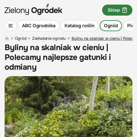
Sklep
ABC Ogrodnika
Katalog roślin
Ogród
Piel
>
Ogród
>
Zakładanie ogrodu
>
Byliny na skalniak w cieniu | Poleca
Byliny na skalniak w cieniu |
Polecamy najlepsze gatunki i
odmiany