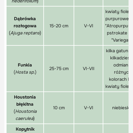
hederifolium
)
kwiaty fiole
Dąbrówka
purpurowe li
rozłogowa
15-20 cm
V-VI
"Atropurpur
(
Ajuga reptans
)
pstrokate liś
"Variegata
kilka gatunkó
kilkadziesi
Funkia
odmian o
25-75 cm
VI-VII
(
Hosta sp
.)
różnych
kolorach liśc
kwiaty fiole
Houstonia
błękitna
10 cm
V-VI
niebieskie
(
Houstonia
caerulea
)
Kopytnik