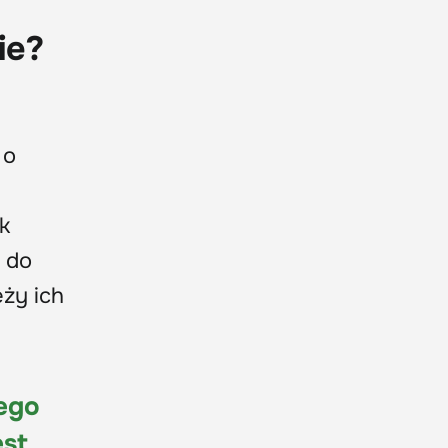
ie?
 o
k
ż do
ży ich
ego
est