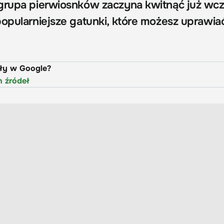
 grupa pierwiosnków zaczyna kwitnąć już wc
popularniejsze gatunki, które możesz uprawia
uły w Google?
h źródeł