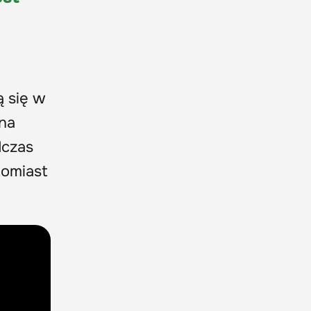
ą się w
na
dczas
tomiast