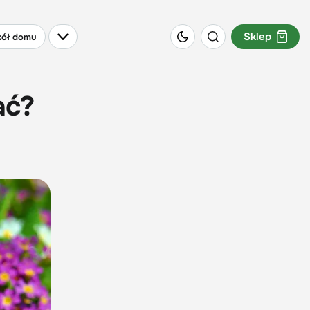
Sklep
ół domu
ać?