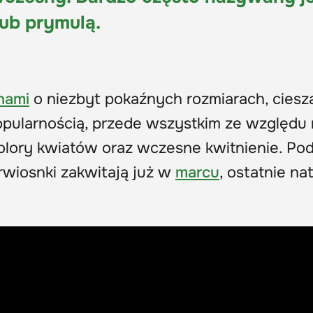
lub prymulą.
nami
o niezbyt pokaźnych rozmiarach, ciesz
pularnością, przede wszystkim ze względu 
olory kwiatów oraz wczesne kwitnienie. Po
rwiosnki zakwitają już w
marcu
, ostatnie na