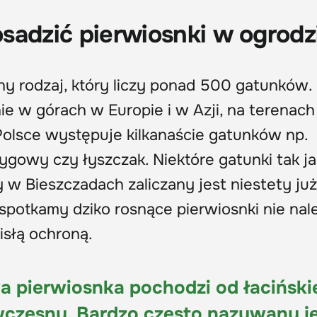
sadzić pierwiosnki w ogrodz
czny rodzaj, który liczy ponad 500 gatunków.
e w górach w Europie i w Azji, na terenach
olsce występuje kilkanaście gatunków np.
dygowy czy łyszczak. Niektóre gatunki tak ja
y w Bieszczadach zaliczany jest niestety ju
potkamy dziko rosnące pierwiosnki nie nale
słą ochroną.
 pierwiosnka pochodzi od łaciński
wczesny. Bardzo często nazywany j