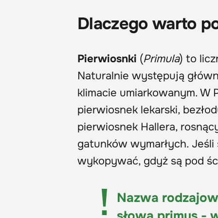
Dlaczego warto po
Pierwiosnki
(
Primula
) to li
Naturalnie występują główni
klimacie umiarkowanym. W P
pierwiosnek lekarski, bezło
pierwiosnek Hallera, rosnąc
gatunków wymarłych. Jeśli s
wykopywać, gdyż są pod ści
Nazwa rodzajowa
słowa primus - 