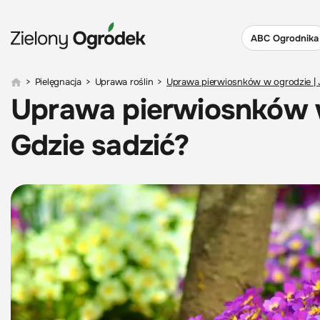
ABC Ogrodnika
>
Pielęgnacja
>
Uprawa roślin
>
Uprawa pierwiosnków w ogrodzie | 
Uprawa pierwiosnków w
Gdzie sadzić?