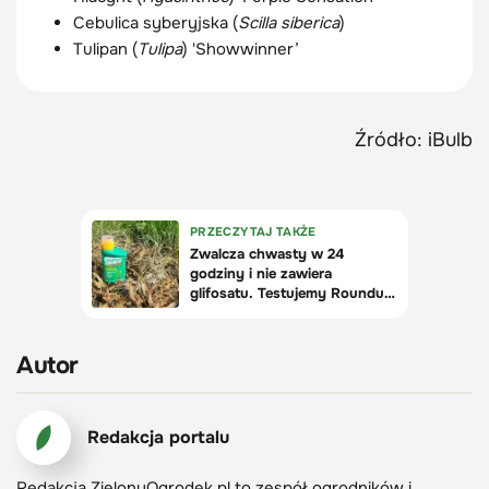
Cebulica syberyjska (
Scilla siberica
)
Tulipan (
Tulipa
) 'Showwinner’
Źródło: iBulb
Autor
Redakcja portalu
Redakcja ZielonyOgrodek.pl to zespół ogrodników i