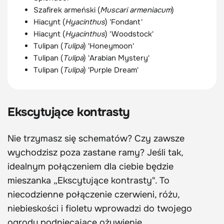
Szafirek armeński (
Muscari armeniacum
)
Hiacynt (
Hyacinthus
) 'Fondant'
Hiacynt (
Hyacinthus
) 'Woodstock'
Tulipan (
Tulipa
) 'Honeymoon'
Tulipan (
Tulipa
) 'Arabian Mystery'
Tulipan (
Tulipa
) 'Purple Dream'
Ekscytujące kontrasty
Nie trzymasz się schematów? Czy zawsze
wychodzisz poza zastane ramy? Jeśli tak,
idealnym połączeniem dla ciebie będzie
mieszanka „Ekscytujące kontrasty". To
niecodzienne połączenie czerwieni, różu,
niebieskości i fioletu wprowadzi do twojego
ogrodu podniecające ożywienie.