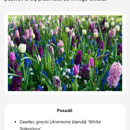
Posadź
:
Zawilec grecki (
Anemone blanda
) 'White
Splendour'