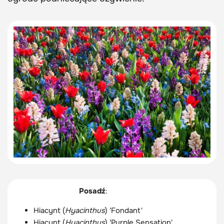
Posadź
:
Hiacynt (
Hyacinthus
) 'Fondant'
Hiacynt (
Hyacinthus
) 'Purple Sensation'