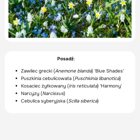
Posadź
:
Zawilec grecki (
Anemone blanda
) 'Blue Shades'
Puszkinia cebulicowata (
Puschkinia libanotica
)
Kosaciec żyłkowany (
Iris reticulata
) 'Harmony'
Narcyzy (
Narcissus
)
Cebulica syberyjska (
Scilla siberica
)