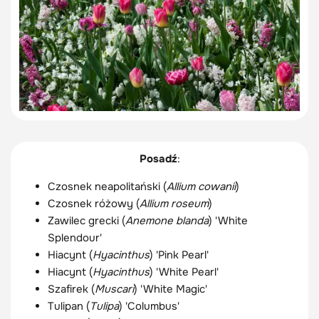
Posadź
:
Czosnek neapolitański (
Allium cowanii
)
Czosnek różowy (
Allium roseum
)
Zawilec grecki (
Anemone blanda
) 'White
Splendour'
Hiacynt (
Hyacinthus
) 'Pink Pearl'
Hiacynt (
Hyacinthus
) 'White Pearl'
Szafirek (
Muscari
) 'White Magic'
Tulipan (
Tulipa
) 'Columbus'