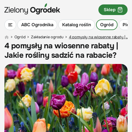
Sklep
ABC Ogrodnika
Katalog roślin
Ogród
Piel
>
Ogród
>
Zakładanie ogrodu
>
4 pomysły na wiosenne rabaty | Jaki
4 pomysły na wiosenne rabaty |
Jakie rośliny sadzić na rabacie?