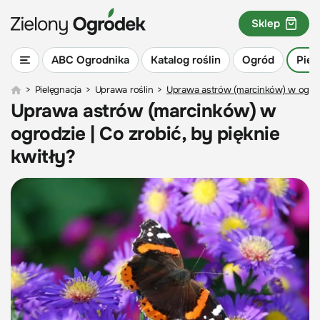
Sklep
ABC Ogrodnika
Katalog roślin
Ogród
Piel
>
Pielęgnacja
>
Uprawa roślin
>
Uprawa astrów (marcinków) w ogrodzi
Uprawa astrów (marcinków) w
ogrodzie | Co zrobić, by pięknie
kwitły?