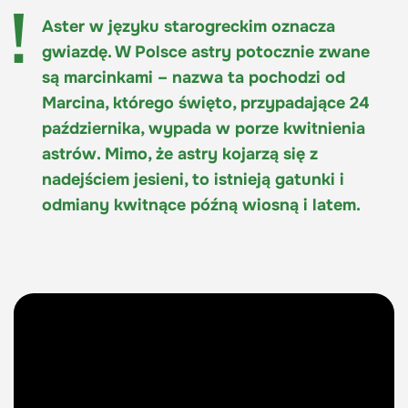
Aster w języku starogreckim oznacza
gwiazdę. W Polsce astry potocznie zwane
są marcinkami – nazwa ta pochodzi od
Marcina, którego święto, przypadające 24
października, wypada w porze kwitnienia
astrów. Mimo, że astry kojarzą się z
nadejściem jesieni, to istnieją gatunki i
odmiany kwitnące późną wiosną i latem.