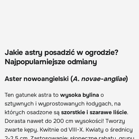
Jakie astry posadzić w ogrodzie?
Najpopularniejsze odmiany
Aster nowoangielski (
A. novae-angliae
)
Ten gatunek astra to
wysoka bylina
o
sztywnych i wyprostowanych łodygach, na
których osadzone są
szorstkie i szarawe liście
.
Dorasta nawet do 200 cm wysokości! Tworzy
zwarte kępy. Kwitnie od VIII-X. Kwiaty o średnicy
2-2,5 cm.
Zastosowanie:
słoneczne rabaty, grupy