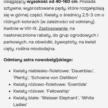
osiągający
wysokość od 40-160 cm
. Posiada
sztywne, wyprostowane pędy, które rozgałęziają
się w górnej części. Kwiaty o średnicy 2,5-3 cm o
różnych kolorach (w zależności od odmiany).
Kwitnie w VIII-IX.
Zastosowanie:
na
nasłonecznione rabaty, do grup ogrodowych i
parkowych, na obwódki, żywopłoty, na kwiat
cięty, roślina miododajna.
Odmiany astra nowobelgijskiego:
Kwiaty niebiesko-fioletowe: 'Dauerblau',
'Plenty', 'Schoene von Dietlikon'
Kwiaty różowo-fioletowe: 'Eventide'
Kwiaty różowe: 'Fellowship'
Kwiaty białe: 'Weisser Elephant', 'White
Ladies'