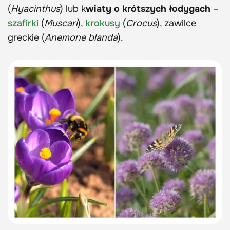
(
Hyacinthus
) lub k
wiaty o krótszych łodygach
–
szafirki
(
Muscari
),
krokusy
(
Crocus
), zawilce
greckie (
Anemone blanda
).