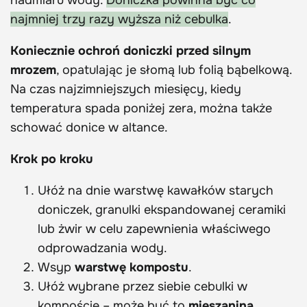
nadmiaru wody.
Doniczka powinna być co
najmniej trzy razy wyższa niż cebulka
.
Koniecznie ochroń doniczki przed silnym
mrozem
, opatulając je słomą lub folią bąbelkową.
Na czas najzimniejszych miesięcy, kiedy
temperatura spada poniżej zera, można także
schować donice w altance.
Krok po kroku
Ułóż na dnie warstwę kawałków starych
doniczek, granulki ekspandowanej ceramiki
lub żwir w celu zapewnienia właściwego
odprowadzania wody.
Wsyp
warstwę kompostu
.
Ułóż wybrane przez siebie cebulki w
kompoście – może być to
mieszanina