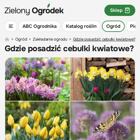
Sklep
ABC Ogrodnika
Katalog roślin
Ogród
Piel
>
Ogród
>
Zakładanie ogrodu
>
Gdzie posadzić cebulki kwiatowe?
Gdzie posadzić cebulki kwiatowe?