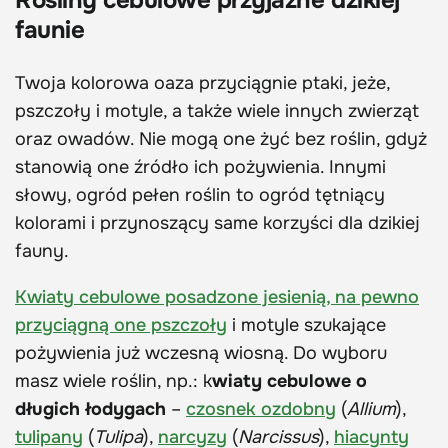
Rośliny cebulowe przyjazne dzikiej
faunie
Twoja kolorowa oaza przyciągnie ptaki, jeże,
pszczoły i motyle, a także wiele innych zwierząt
oraz owadów. Nie mogą one żyć bez roślin, gdyż
stanowią one źródło ich pożywienia. Innymi
słowy, ogród pełen roślin to ogród tętniący
kolorami i przynoszący same korzyści dla dzikiej
fauny.
Kwiaty cebulowe posadzone jesienią, na pewno
przyciągną one pszczoły
i motyle szukające
pożywienia już wczesną wiosną. Do wyboru
masz wiele roślin, np.: k
wiaty cebulowe o
długich łodygach
–
czosnek ozdobny
(
Allium
),
tulipany
(
Tulipa
),
narcyzy
(
Narcissus
),
hiacynty