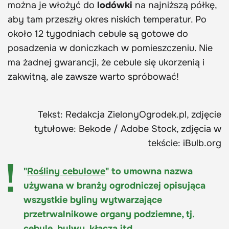
można je włożyć do
lodówki
na najniższą półkę,
aby tam przeszły okres niskich temperatur. Po
około 12 tygodniach cebule są gotowe do
posadzenia w doniczkach w pomieszczeniu. Nie
ma żadnej gwarancji, że cebule się ukorzenią i
zakwitną, ale zawsze warto spróbować!
Tekst: Redakcja ZielonyOgrodek.pl, zdjęcie
tytułowe: Bekode / Adobe Stock, zdjęcia w
tekście: iBulb.org
"
Rośliny cebulowe
" to umowna nazwa
używana w branży ogrodniczej opisująca
wszystkie byliny wytwarzające
przetrwalnikowe organy podziemne, tj.
cebule, bulwy, kłącza itd.