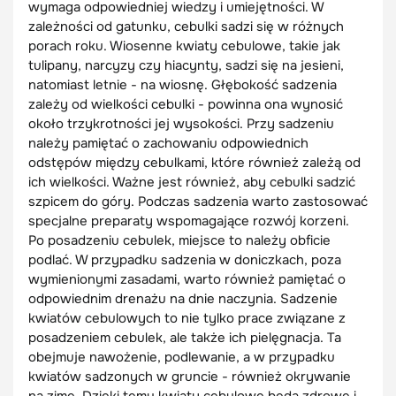
wymaga odpowiedniej wiedzy i umiejętności. W
zależności od gatunku, cebulki sadzi się w różnych
porach roku. Wiosenne kwiaty cebulowe, takie jak
tulipany, narcyzy czy hiacynty, sadzi się na jesieni,
natomiast letnie - na wiosnę. Głębokość sadzenia
zależy od wielkości cebulki - powinna ona wynosić
około trzykrotności jej wysokości. Przy sadzeniu
należy pamiętać o zachowaniu odpowiednich
odstępów między cebulkami, które również zależą od
ich wielkości. Ważne jest również, aby cebulki sadzić
szpicem do góry. Podczas sadzenia warto zastosować
specjalne preparaty wspomagające rozwój korzeni.
Po posadzeniu cebulek, miejsce to należy obficie
podlać. W przypadku sadzenia w doniczkach, poza
wymienionymi zasadami, warto również pamiętać o
odpowiednim drenażu na dnie naczynia. Sadzenie
kwiatów cebulowych to nie tylko prace związane z
posadzeniem cebulek, ale także ich pielęgnacja. Ta
obejmuje nawożenie, podlewanie, a w przypadku
kwiatów sadzonych w gruncie - również okrywanie
na zimę. Dzięki temu kwiaty cebulowe będą zdrowe i