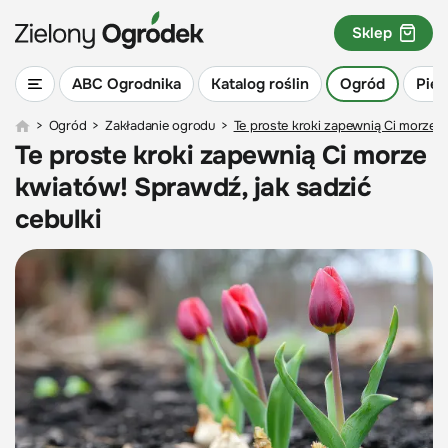
Sklep
ABC Ogrodnika
Katalog roślin
Ogród
Piel
>
Ogród
>
Zakładanie ogrodu
>
Te proste kroki zapewnią Ci morze k
Te proste kroki zapewnią Ci morze
kwiatów! Sprawdź, jak sadzić
cebulki