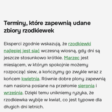
Terminy, które zapewnią udane
zbiory rzodkiewek
Eksperci zgodnie wskazują, że
rzodkiewki
najlepiej jest siać
wczesną wiosną, gdy dni są
jeszcze stosunkowo krótkie.
Marzec
jest
miesiącem, w którym spokojnie możemy
rozpocząć siew, a kończymy go zwykle wraz z
końcem
kwietnia
. Równie dobre plony zapewnią
nam nasiona posiane na przełomie
sierpnia
i
września
. Dzięki temu unikniemy ryzyka, że
rzodkiewka wybije w kwiat, co jest typowe dla
długich dni letnich.