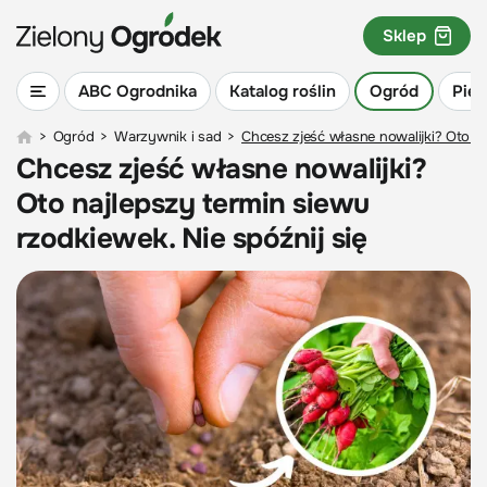
Sklep
ABC Ogrodnika
Katalog roślin
Ogród
Piel
>
Ogród
>
Warzywnik i sad
>
Chcesz zjeść własne nowalijki? Oto na
Chcesz zjeść własne nowalijki?
Oto najlepszy termin siewu
rzodkiewek. Nie spóźnij się