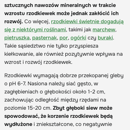
sztucznych nawozów mineralnych w trakcie
wzrostu rzodkiewek może jednak zakłócić ich
rozwój.
Co więcej,
rzodkiewki świetnie dogadują
się z niektórymi roślinami
, takimi jak
marchew
,
pietruszka
,
pasternak
,
por
,
ogórki
czy
buraki
.
Takie sąsiedztwo nie tylko przyspiesza
kiełkowanie, ale również pozytywnie wpływa na
wzrost i rozwój rzodkiewek.
Rzodkiewki wymagają dobrze przekopanej gleby
o pH 6-7. Nasiona należy siać gęsto, w
zagłębieniach o głębokości około 1-2 cm,
zachowując odległość między rzędami na
poziomie 15-20 cm.
Zbyt głęboki siew może
spowodować, że korzenie rzodkiewek będą
wydłużone
i zniekształcone, co negatywnie