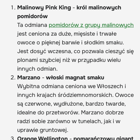
Malinowy Pink King
-
król malinowych
pomidorów
Ta odmiana
pomidorów z grupy malinowych
jest ceniona za duże, mięsiste i trwałe
owoce o pięknej barwie i słodkim smaku.
Jest dosyć wczesna, co pozwala cieszyć się
plonami szybciej niż w przypadku wielu
innych odmian.
Marzano
-
włoski magnat smaku
Wybitna odmiana ceniona we Włoszech i
innych krajach śródziemnomorskich. Owoce
są czerwone, wydłużone, bardzo twarde,
idealne do przetworów. Marzano dobrze
radzi sobie zarówno w tunelach, jak i w
uprawie gruntowej.
Orange Wellington
-
pomarańczowy gigant