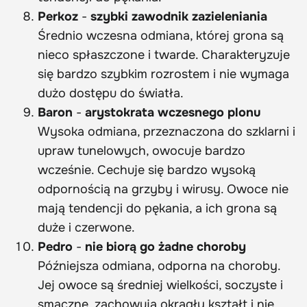
Perkoz
-
szybki zawodnik zazieleniania
Średnio wczesna odmiana, której grona są
nieco spłaszczone i twarde. Charakteryzuje
się bardzo szybkim rozrostem i nie wymaga
dużo dostępu do światła.
Baron
-
arystokrata wczesnego plonu
Wysoka odmiana, przeznaczona do szklarni i
upraw tunelowych, owocuje bardzo
wcześnie. Cechuje się bardzo wysoką
odpornością na grzyby i wirusy. Owoce nie
mają tendencji do pękania, a ich grona są
duże i czerwone.
Pedro
-
nie biorą go żadne choroby
Późniejsza odmiana, odporna na choroby.
Jej owoce są średniej wielkości, soczyste i
smaczne, zachowują okrągły kształt i nie