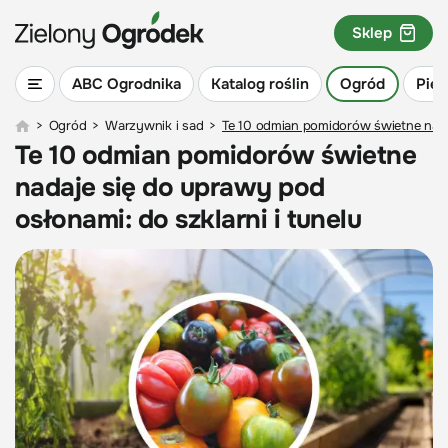
Sklep
ABC Ogrodnika
Katalog roślin
Ogród
Piel
>
Ogród
>
Warzywnik i sad
>
Te 10 odmian pomidorów świetne nadaj
Te 10 odmian pomidorów świetne
nadaje się do uprawy pod
osłonami: do szklarni i tunelu