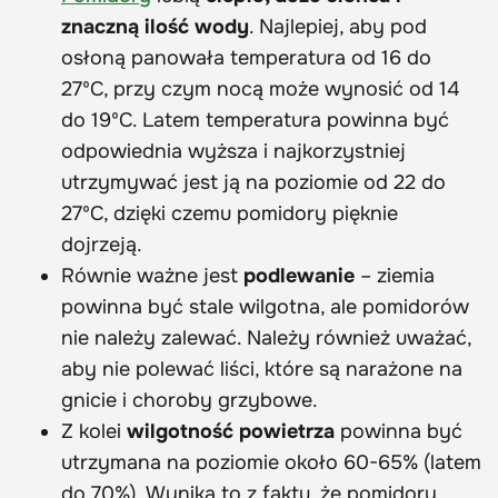
znaczną ilość wody
. Najlepiej, aby pod
osłoną panowała temperatura od 16 do
27ºC, przy czym nocą może wynosić od 14
do 19ºC. Latem temperatura powinna być
odpowiednia wyższa i najkorzystniej
utrzymywać jest ją na poziomie od 22 do
27ºC, dzięki czemu pomidory pięknie
dojrzeją.
Równie ważne jest
podlewanie
– ziemia
powinna być stale wilgotna, ale pomidorów
nie należy zalewać. Należy również uważać,
aby nie polewać liści, które są narażone na
gnicie i choroby grzybowe.
Z kolei
wilgotność powietrza
powinna być
utrzymana na poziomie około 60-65% (latem
do 70%). Wynika to z faktu, że pomidory