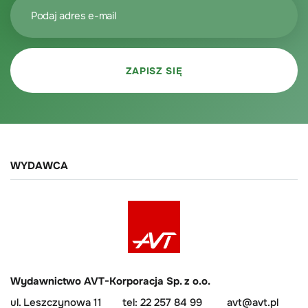
WYDAWCA
Wydawnictwo AVT-Korporacja Sp. z o.o.
ul. Leszczynowa 11
tel: 22 257 84 99
avt@avt.pl