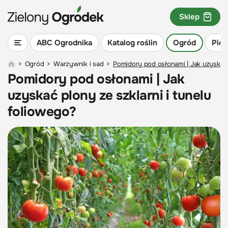
Sklep
ABC Ogrodnika
Katalog roślin
Ogród
Piel
>
Ogród
>
Warzywnik i sad
>
Pomidory pod osłonami | Jak uzyskać p
Pomidory pod osłonami | Jak
uzyskać plony ze szklarni i tunelu
foliowego?