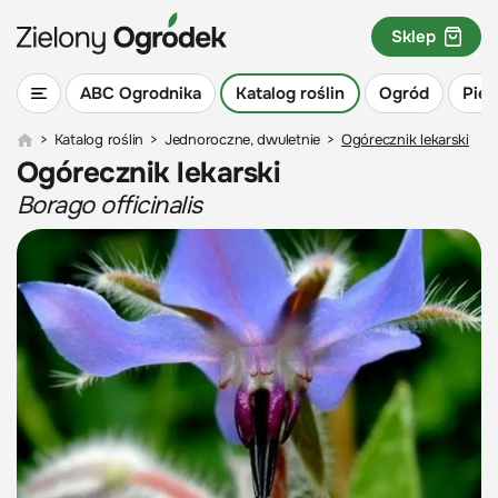
Sklep
ABC Ogrodnika
Katalog roślin
Ogród
Piel
>
Katalog roślin
>
Jednoroczne, dwuletnie
>
Ogórecznik lekarski
Ogórecznik lekarski
Borago officinalis