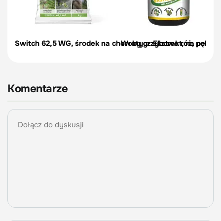
Switch 62,5 WG, środek na choroby grzybowe róż, pelargon
Wrotycz Ekstrakt, na pędraki
Komentarze