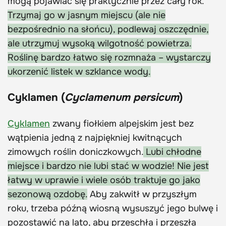
mogą pojawiać się praktycznie przez cały rok.
Trzymaj go w jasnym miejscu (ale nie
bezpośrednio na słońcu), podlewaj oszczędnie,
ale utrzymuj wysoką wilgotność powietrza.
Roślinę bardzo łatwo się rozmnaża – wystarczy
ukorzenić listek w szklance wody.
Cyklamen (
Cyclamenum persicum
)
Cyklamen
zwany fiołkiem alpejskim jest bez
wątpienia jedną z najpiękniej kwitnących
zimowych roślin doniczkowych.
Lubi chłodne
miejsce i bardzo nie lubi stać w wodzie! Nie jest
łatwy w uprawie i wiele osób traktuje go jako
sezonową ozdobę.
Aby zakwitł w przyszłym
roku, trzeba późną wiosną wysuszyć jego bulwę i
pozostawić na lato, aby przeschła i przeszła