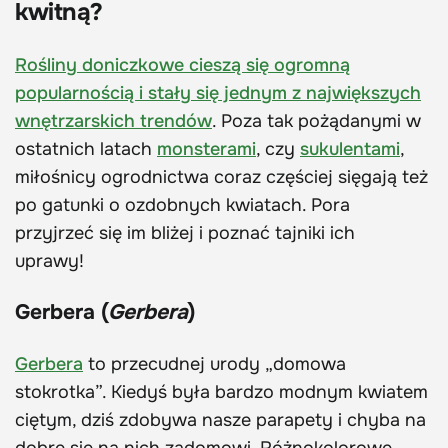
kwitną?
Rośliny doniczkowe cieszą się ogromną
popularnością i stały się jednym z największych
wnętrzarskich trendów
. Poza tak pożądanymi w
ostatnich latach
monsterami
, czy
sukulentami
,
miłośnicy ogrodnictwa coraz częściej sięgają też
po gatunki o ozdobnych kwiatach. Pora
przyjrzeć się im bliżej i poznać tajniki ich
uprawy!
Gerbera (
Gerbera
)
Gerbera
to przecudnej urody „domowa
stokrotka”. Kiedyś była bardzo modnym kwiatem
ciętym, dziś zdobywa nasze parapety i chyba na
dobre się na nich zadomowi. Różnokolorowe