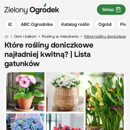
Sklep
ABC Ogrodnika
Katalog roślin
Ogród
Piel
>
Dom i balkon
>
Rośliny w mieszkaniu
>
Które rośliny doniczkowe n
Które rośliny doniczkowe
najładniej kwitną? | Lista
gatunków