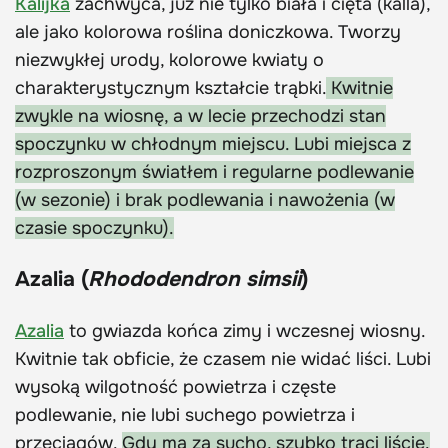
Kalijka
zachwyca, już nie tylko biała i cięta (kalla),
ale jako kolorowa roślina doniczkowa. Tworzy
niezwykłej urody, kolorowe kwiaty o
charakterystycznym kształcie trąbki.
Kwitnie
zwykle na wiosnę, a w lecie przechodzi stan
spoczynku w chłodnym miejscu. Lubi miejsca z
rozproszonym światłem i regularne podlewanie
(w sezonie) i brak podlewania i nawożenia (w
czasie spoczynku).
Azalia (
Rhododendron simsii
)
Azalia
to gwiazda końca zimy i wczesnej wiosny.
Kwitnie tak obficie, że czasem nie widać liści. Lubi
wysoką wilgotność powietrza i częste
podlewanie, nie lubi suchego powietrza i
przeciągów.
Gdy ma za sucho, szybko traci liście.