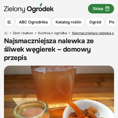
Sklep
ABC Ogrodnika
Katalog roślin
Ogród
Piel
>
Dom i balkon
>
Kuchnia z ogródka
>
Najsmaczniejsza nalewka ze 
Najsmaczniejsza nalewka ze
śliwek węgierek – domowy
przepis