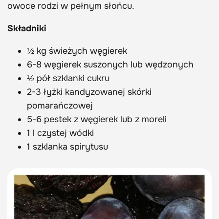
owoce rodzi w pełnym słońcu.
Składniki
½ kg świeżych węgierek
6-8 węgierek suszonych lub wędzonych
½ pół szklanki cukru
2-3 łyżki kandyzowanej skórki
pomarańczowej
5-6 pestek z węgierek lub z moreli
1 l czystej wódki
1 szklanka spirytusu