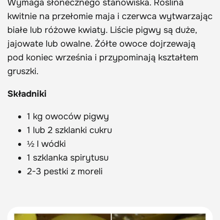
Wymaga słonecznego stanowiska. Roślina
kwitnie na przełomie maja i czerwca wytwarzając
białe lub różowe kwiaty. Liście pigwy są duże,
jajowate lub owalne. Żółte owoce dojrzewają
pod koniec września i przypominają kształtem
gruszki.
Składniki
1 kg owoców pigwy
1 lub 2 szklanki cukru
½ l wódki
1 szklanka spirytusu
2-3 pestki z moreli