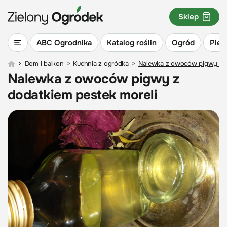
Sklep
ABC Ogrodnika
Katalog roślin
Ogród
Piel
>
Dom i balkon
>
Kuchnia z ogródka
>
Nalewka z owoców pigwy z d
Nalewka z owoców pigwy z
dodatkiem pestek moreli