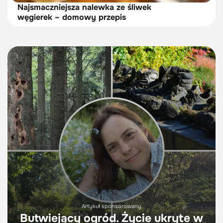
Najsmaczniejsza nalewka ze śliwek
węgierek – domowy przepis
Artykuł sponsorowany
Butwiejący ogród. Życie ukryte w