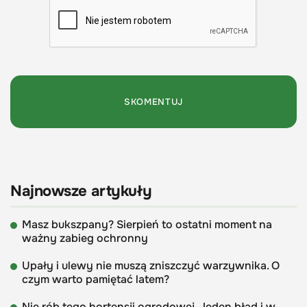
Najnowsze artykuły
Masz bukszpany? Sierpień to ostatni moment na
ważny zabieg ochronny
Upały i ulewy nie muszą zniszczyć warzywnika. O
czym warto pamiętać latem?
Nie rób tego hortensji ogrodowej. Jeden błąd i w