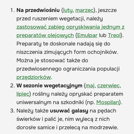
Na przedwiośniu
(
luty
,
marzec
), jeszcze
przed ruszeniem wegetacji, należy
zastosować zabieg opryskiwania jednym z
preparatów olejowych
(
Emulpar
lub
Treol
).
Preparaty te doskonale nadają się do
niszczenia zimujących form ochojników.
Można je stosować także do
przedwiosennego ograniczania populacji
przędziorków
.
W sezonie wegetacyjnym
(
maj
,
czerwiec
,
lipiec
) rośliny należy opryskać preparatem
uniwersalnym na szkodniki (np.
Mospilan
).
Należy także
usuwać galasy
na pędach
świerków i palić je, nim wylecą z nich
dorosłe samice i przelecą na modrzewie.