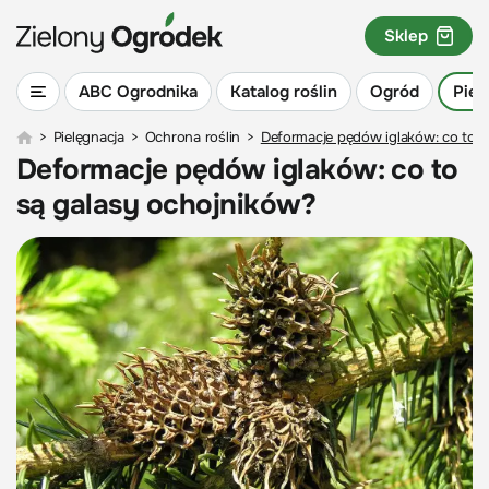
Sklep
ABC Ogrodnika
Katalog roślin
Ogród
Piel
>
Pielęgnacja
>
Ochrona roślin
>
Deformacje pędów iglaków: co to s
Deformacje pędów iglaków: co to
są galasy ochojników?