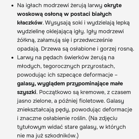
Na igłach modrzewi żerują larwy
okryte
woskową osłoną w postaci białych
kłaczków
. Wysysają soki i wydzielają lepką
wydzielinę oklejającą igły. Igły modrzewi
żółkną, załamują się i przedwcześnie
opadają. Drzewa są osłabione i gorzej rosną.
Larwy na pędach świerków żerują na
młodych, tegorocznych przyrostach,
powodując ich szpecące deformacje –
galasy, wyglądem przypominające małe
szyszki
. Początkowo są kremowe, z czasem
jasno zielone, a później fioletowe. Galasy
zniekształcają pędy, powodując deformacje
i znaczne osłabienie roślin. (Na zdjęciu
tytułowym widać stare galasy, w których
nie ma już szkodników.)