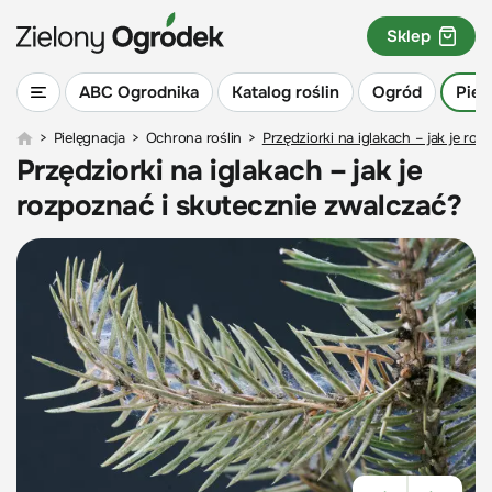
Sklep
ABC Ogrodnika
Katalog roślin
Ogród
Piel
>
Pielęgnacja
>
Ochrona roślin
>
Przędziorki na iglakach – jak je ro
Przędziorki na iglakach – jak je
rozpoznać i skutecznie zwalczać?