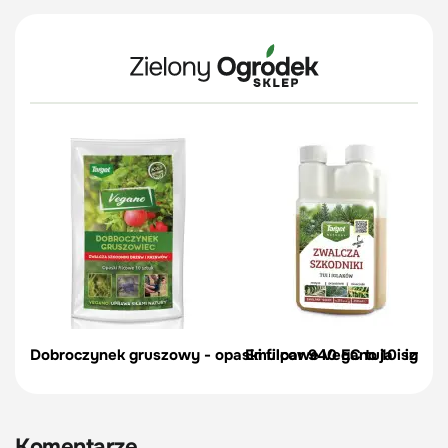
Dobroczynek gruszowy - opaski filcowe Vegano 10 szt.
Emulpar 940 EC tuja i iglaki 
Komentarze