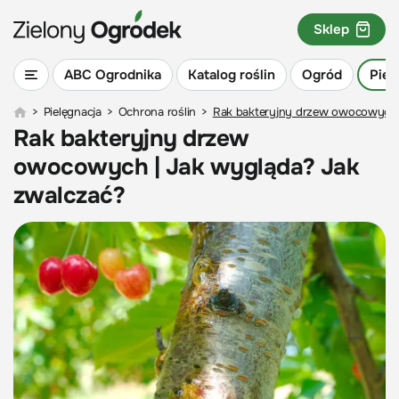
Sklep
ABC Ogrodnika
Katalog roślin
Ogród
Piel
>
Pielęgnacja
>
Ochrona roślin
>
Rak bakteryjny drzew owocowych 
Rak bakteryjny drzew
owocowych | Jak wygląda? Jak
zwalczać?