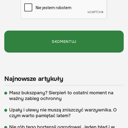
Najnowsze artykuły
Masz bukszpany? Sierpień to ostatni moment na
ważny zabieg ochronny
Upały i ulewy nie muszą zniszczyć warzywnika. O
czym warto pamiętać latem?
Nie rób tego hortensji ogrodowej. Jeden błąd i w