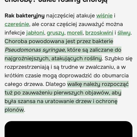
Rak bakteryjny
najczęściej atakuje
wiśnie
i
czereśnie
, ale coraz częściej zauważyć można
infekcje
jabłoni
,
gruszy
,
moreli
,
brzoskwini
i
śliwy
.
Choroba powodowana jest przez bakterie
Pseudomonas syringae
, które są zaliczane do
najgroźniejszych, atakujących rośliny
. Szybko się
rozprzestrzeniają i są trudne w zwalczaniu, a w
krótkim czasie mogą doprowadzić do obumarcia
całego drzewa. Dlatego
walkę należy rozpocząć
tuż po zauważeniu pierwszych objawów, aby
była szansa na uratowanie drzew i ochronę
plonów
.