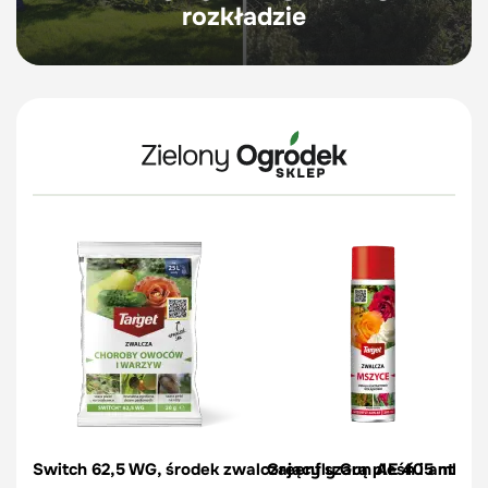
rozkładzie
Switch 62,5 WG, środek zwalczający szarą pleśń i antrakn
Greenfly Gun AE 405 ml spr