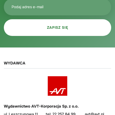
WYDAWCA
Wydawnictwo AVT-Korporacja Sp. z o.o.
ul. Leszczynowa 11
tel: 22 257 84 99
avt@avt.pl