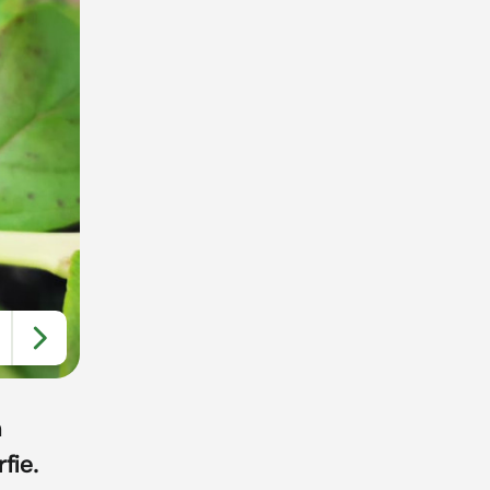
a
fie.