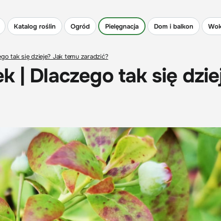
Katalog roślin
Ogród
Pielęgnacja
Dom i balkon
Wok
go tak się dzieje? Jak temu zaradzić?
 | Dlaczego tak się dzie