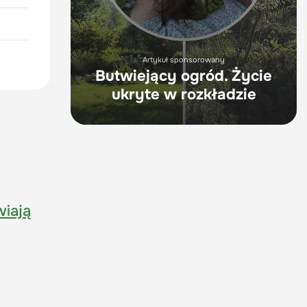
Artykuł sponsorowany
Butwiejący ogród. Życie
ukryte w rozkładzie
wiają