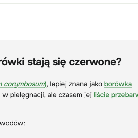
rówki stają się czerwone?
m corymbosum
)
, lepiej znana jako
borówka
 w pielęgnacji, ale czasem jej
liście przebar
powodów: