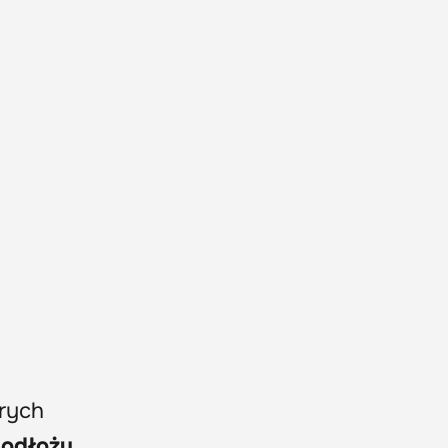
rych
podłożu