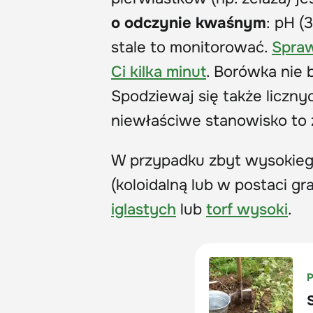
o odczynie kwaśnym
: pH (
stale to monitorować.
Spraw
Ci kilka minut
. Borówka nie
Spodziewaj się także liczny
niewłaściwe stanowisko to
W przypadku zbyt wysokie
(koloidalną lub w postaci g
iglastych
lub
torf wysoki
.