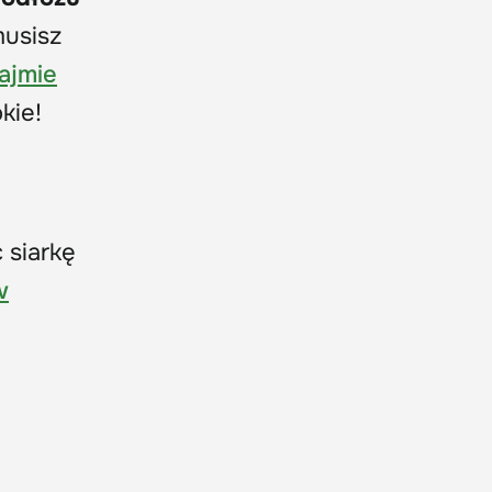
musisz
ajmie
kie!
 siarkę
w