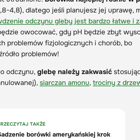
3,8-4,8), dlatego jeśli planujesz jej uprawę, 
dzenie odczynu gleby jest bardzo łatwe i z
 będzie owocować, gdy pH będzie zbyt wyso
ch problemów fizjologicznych i chorób, bo
 źródło problemów!
go odczynu,
glebę należy zakwasić
stosując
ranulowanej),
siarczan amonu
,
trociny z drze