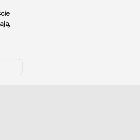
ście
ają,