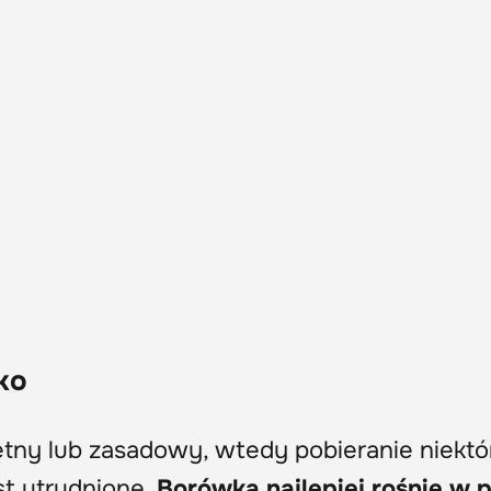
ko
tny lub zasadowy, wtedy pobieranie niektó
st utrudnione.
Borówka najlepiej rośnie w 