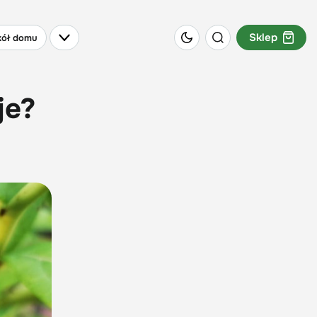
Sklep
ół domu
je?