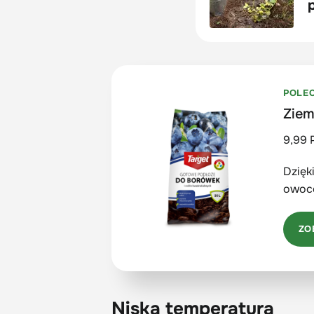
POLE
Ziem
9,99 
Dzięk
owoco
ZO
Niska temperatura