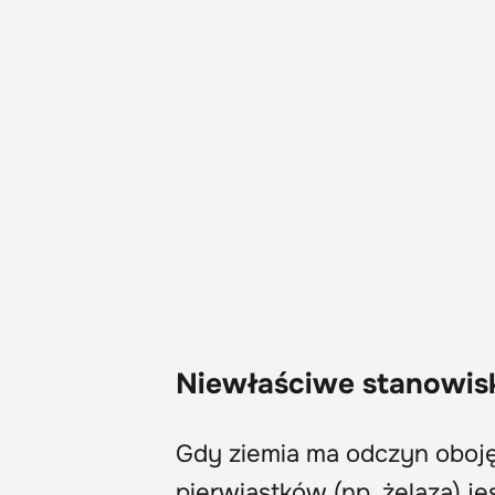
Niewłaściwe stanowis
Gdy ziemia ma odczyn oboję
pierwiastków (np. żelaza) je