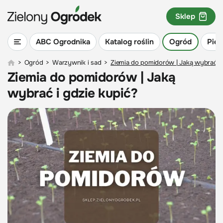
Sklep
ABC Ogrodnika
Katalog roślin
Ogród
Piel
>
Ogród
>
Warzywnik i sad
>
Ziemia do pomidorów | Jaką wybrać i 
Ziemia do pomidorów | Jaką
wybrać i gdzie kupić?