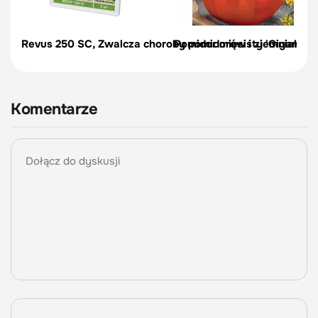
Revus 250 SC, Zwalcza choroby pomidorów i ziemniaków 
Pomidor mięsisty 'Gigantom
Komentarze