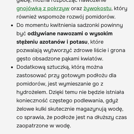
gnojówką z pokrzyw
oraz
żywokostu
, który
również wspomoże rozwój pomidorów.
Do momentu kwitnienia sadzonki powinny
być
odżywiane nawozami o wysokim
stężeniu azotanów i potasu
, które
pozwalają wytworzyć zdrowe liście i grona
gęsto obsadzone pąkami kwiatów.
Dodatkową sztuczką, którą można
zastosować przy gotowym podłożu dla
pomidorów, jest wymieszanie go z
hydrożelem. Dzięki temu nie będzie istniała
konieczność częstego podlewania, gdyż
żelowe kulki skutecznie magazynują wodę,
co sprawia, że podłoże jest na dłuższy czas
zaopatrzone w wodę.