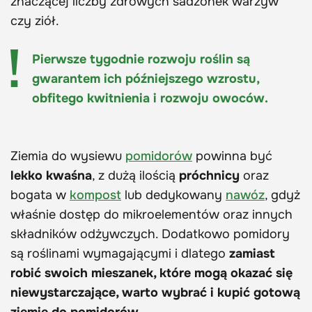
znaczącej liczby zdrowych sadzonek warzyw
czy ziół.
Pierwsze tygodnie rozwoju roślin są
gwarantem ich późniejszego wzrostu,
obfitego kwitnienia i rozwoju owoców.
Ziemia do wysiewu
pomidorów
powinna być
lekko kwaśna
, z dużą ilością
próchnicy
oraz
bogata w
kompost
lub dedykowany
nawóz
, gdyż
właśnie dostęp do mikroelementów oraz innych
składników odżywczych. Dodatkowo pomidory
są roślinami wymagającymi i dlatego
zamiast
robić swoich mieszanek, które mogą okazać się
niewystarczające, warto wybrać i kupić gotową
ziemię do pomidorów
.