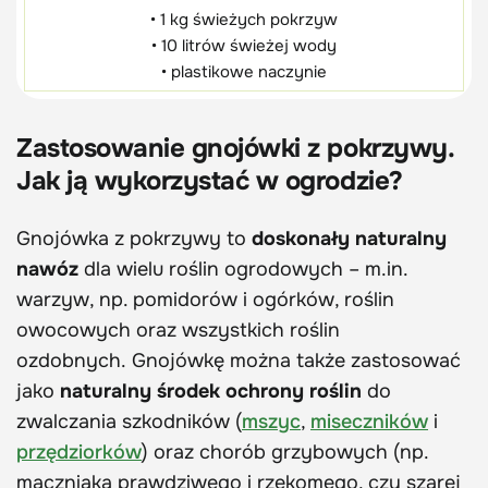
• 1 kg świeżych pokrzyw
• 10 litrów świeżej wody
• plastikowe naczynie
Zastosowanie gnojówki z pokrzywy.
Jak ją wykorzystać w ogrodzie?
Gnojówka z pokrzywy to
doskonały naturalny
nawóz
dla wielu roślin ogrodowych – m.in.
warzyw, np. pomidorów i ogórków, roślin
owocowych oraz wszystkich roślin
ozdobnych. Gnojówkę można także zastosować
jako
naturalny środek ochrony roślin
do
zwalczania szkodników (
mszyc
,
miseczników
i
przędziorków
) oraz chorób grzybowych (np.
mączniaka prawdziwego i rzekomego, czy szarej