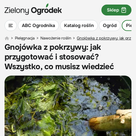
Sklep
ABC Ogrodnika
Katalog roślin
Ogród
Piel
>
Pielęgnacja
>
Nawożenie roślin
>
Gnojówka z pokrzywy: jak przyg
Gnojówka z pokrzywy: jak
przygotować i stosować?
Wszystko, co musisz wiedzieć