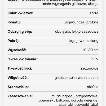
małe wymagania glebowe, uboga
Kolor kwiatów:
żółte
Kwiaty:
pojedyncze, drobne
Odczyn gleby:
obojętna, lekko zasadowa
Pokrój:
kępy, wzniesiony
Wysokość:
10-30 cm
Okres kwitnienia:
IV, V
Trwałość liści:
sezonowe
Wilgotność:
gleba umiarkowanie sucha
Stanowisko:
słońce
Zastosowanie:
murki, ogrody przydomowe,
pojemniki, balkony, ogrody wiejskie,
skalniaki, obwódki rabat