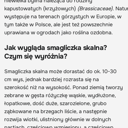
niewielka bylina należąca do rodziny
kapustowatych (krzyżowych)
(Brassicaceae)
. Natu
występuje na terenach górzystych w Europie, w
tym także w Polsce, ale jest też powszechnie
uprawiana w ogrodach jako roślina ozdobna.
Jak wygląda smagliczka skalna?
Czym się wyróżnia?
Smagliczka skalna może dorastać do ok. 10-30
cm wys, jednak bardziej rozrasta się na
szerokość niż na wysokość. Ponad ziemią tworzy
zebrane w gęsta różyczkę wąskie, wydłużone,
łopatkowe, dość duże, szarozielone, grubo
ząbkowane na brzegach liście, a następnie
rozwija wiotki, ulistniony głównie w dolnych
partiach, częściowo wzniesiony, a częściowo