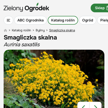
Sklep
ABC Ogrodnika
Katalog roślin
Ogród
Piel
>
Katalog roślin
>
Byliny
>
Smagliczka skalna
Smagliczka skalna
Aurinia saxatilis