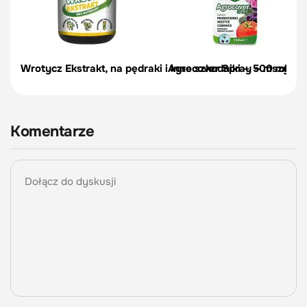
Wrotycz Ekstrakt, na pędraki i inne szkodniki – 500 ml
Agrocover Spray – mszyce, p
Komentarze