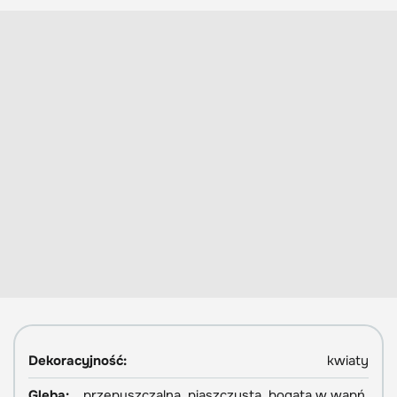
Dekoracyjność:
kwiaty
Gleba:
przepuszczalna, piaszczysta, bogata w wapń,