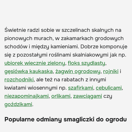
Świetnie radzi sobie w szczelinach skalnych na
pionowych murach, w zakamarkach grodowych
schodów i między kamieniami. Dobrze komponuje
się z pozostałymi roślinami skalniakowymi jak np.
ubiorek wiecznie zielony
,
floks szydlasty
,
gęsiówka kaukaska
,
żagwin ogrodowy
,
rojniki
i
rozchodniki
, ale też na rabatach z innymi
kwiatami wiosennymi np.
szafirkami
,
cebulicami
,
niezapominajkami
,
orlikami
,
zawciągami
czy
goździkami
.
Popularne odmiany smagliczki do ogrodu