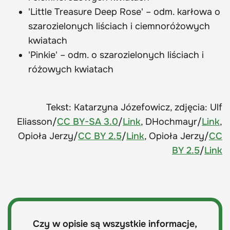
'Little Treasure Deep Rose' – odm. karłowa o
szarozielonych liściach i ciemnoróżowych
kwiatach
'Pinkie' – odm. o szarozielonych liściach i
różowych kwiatach
Tekst: Katarzyna Józefowicz, zdjęcia: Ulf
Eliasson/
CC BY-SA 3.0
/
Link
, DHochmayr/
Link
,
Opioła Jerzy/
CC BY 2.5
/
Link
, Opioła Jerzy/
CC
BY 2.5
/
Link
Czy w opisie są wszystkie informacje,