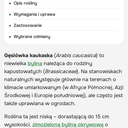
Opis rośliny
Wymagania i uprawa
Zastosowanie
Wybrane odmiany
Gęsiówka kaukaska
(
Arabis caucasica
) to
niewielka
bylina
należąca do rodziny
kapustowatych (
Brassicaceae
). Na stanowiskach
naturalnych występuje głównie na terenach o
klimacie umiarkowanym (w Afryce Północnej, Azji
Środkowej i Europie południowej), ale często jest
także uprawiana w ogrodach.
Roślina ta jest niską – dorastającą do 15 cm
wysokości,
zimozieloną byliną okrywową
o