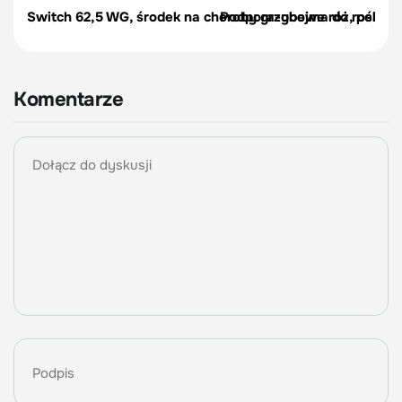
Switch 62,5 WG, środek na choroby grzybowe róż, pelargon
Podpora-obejma do roślin, c
Komentarze