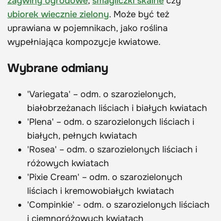
żagwiny ogrodowe
,
smagliczki skalne
czy
ubiorek wiecznie zielony
. Może być też
uprawiana w pojemnikach, jako roślina
wypełniająca kompozycje kwiatowe.
Wybrane odmiany
'Variegata' – odm. o szarozielonych,
białobrzeżanach liściach i białych kwiatach
'Plena' – odm. o szarozielonych liściach i
białych, pełnych kwiatach
'Rosea' – odm. o szarozielonych liściach i
różowych kwiatach
'Pixie Cream' – odm. o szarozielonych
liściach i kremowobiałych kwiatach
'Compinkie' - odm. o szarozielonych liściach
i ciemnoróżowych kwiatach