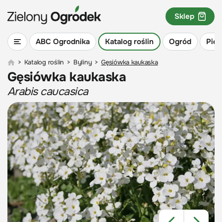
Sklep
ABC Ogrodnika
Katalog roślin
Ogród
Piel
>
Katalog roślin
>
Byliny
>
Gęsiówka kaukaska
Gęsiówka kaukaska
Arabis caucasica