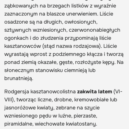
ząbkowanych na brzegach listków z wyraźnie
zaznaczonym na blaszce unerwieniem. Liście
osadzone są na długich, owłosionych,
sztywnych wzniesionych, czerwononabiegłych
ogonkach i do złudzenia przypominają liście
kasztanowców (stąd nazwa rodzajowa). Liście
wyrastają wprost z podziemnego kłącza i tworzą
ponad ziemią okazałe, gęste, rozłożyste kępy. Na
słonecznym stanowisku ciemnieją lub
brunatnieją.
Rodgersja kasztanowcolistna
zakwita latem
(VI-
VIII), tworząc liczne, drobne, kremowobiałe lub
jasnoróżowe kwiaty, zebrane na szycie
wzniesionego pędu w luźne, pierzaste,
piramidalne, wiechowate kwiatostany.