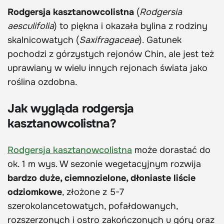
Rodgersja kasztanowcolistna
(
Rodgersia
aesculifolia
) to piękna i okazała bylina z rodziny
skalnicowatych (
Saxifragaceae
). Gatunek
pochodzi z górzystych rejonów Chin, ale jest też
uprawiany w wielu innych rejonach świata jako
roślina ozdobna.
Jak wygląda rodgersja
kasztanowcolistna?
Rodgersja kasztanowcolistna
może dorastać do
ok. 1 m wys. W sezonie wegetacyjnym rozwija
bardzo duże, ciemnozielone, dłoniaste liście
odziomkowe
, złożone z 5-7
szerokolancetowatych, pofałdowanych,
rozszerzonych i ostro zakończonych u góry oraz