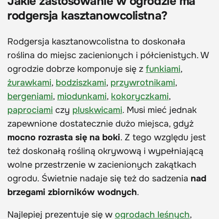
Jakie zastosowanie w ogrodzie ma
rodgersja kasztanowcolistna?
Rodgersja kasztanowcolistna to doskonała
roślina do miejsc zacienionych i półcienistych. W
ogrodzie dobrze komponuje się z
funkiami
,
żurawkami
,
bodziszkami
,
przywrotnikami
,
bergeniami
,
miodunkami
,
kokoryczkami
,
paprociami
czy
pluskwicami
. Musi mieć jednak
zapewnione dostatecznie dużo miejsca, gdyż
mocno rozrasta się na boki
. Z tego względu jest
też doskonałą rośliną okrywową i wypełniającą
wolne przestrzenie w zacienionych zakątkach
ogrodu. Świetnie nadaje się też do sadzenia
nad
brzegami zbiorników wodnych
.
Najlepiej prezentuje się w
ogrodach leśnych
,