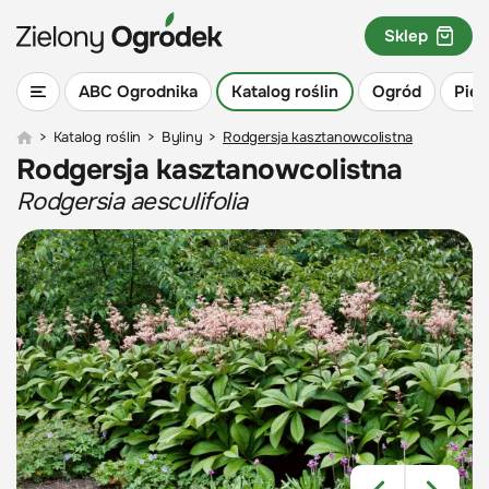
Sklep
ABC Ogrodnika
Katalog roślin
Ogród
Piel
>
Katalog roślin
>
Byliny
>
Rodgersja kasztanowcolistna
Rodgersja kasztanowcolistna
Rodgersia aesculifolia