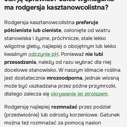
ma rodgersja kasztanowcolistna?
Rodgersja kasztanowcolistna
preferuje
półcieniste lub cieniste
, osłonięte od wiatru
stanowiska i żyzne, próchnicze, stale lekko
wilgotne gleby, najlepiej o obojętnym lub lekko
kwaśnym
odczynie pH
. Ponieważ
nie lubi
przesadzania
, należy od razu wybrać dla niej
docelowe stanowisko. W naszym klimacie roślina
jest dostatecznie
mrozoodporna
, jednak wiosną
może być uszkadzana przez późne przymrozki,
dlatego zalecza się
okrywanie jej stroiszem
.
Rodgersję najlepiej
rozmnażać
przez podział
(przedwiośnie) lub odrosty korzeniowe. Gatunek
można też rozmnażać za pomocą nasion