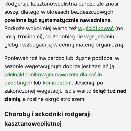
Rodgersja kasztanowcolistna bardzo źle znosi
suszę, dlatego w okresach bezdeszczowych
powinna być systematycznie nawadniana
.
Podłoże wokół niej warto też
wyściółkować
(no.
korą, trocinami), co zapobiegnie wysychaniu
gleby i wzbogaci ją w cenną materię organiczną.
Ponieważ roślina bardzo lubi żyzne podłoże, w
sezonie wegetacyjnym dobrze jest zasilać ją
wieloskładnikowym nawozem dla roślin
ozdobnych
lub
kompostem
. Jesienią, po
zakończonej wegetacji, liście warto
ściąć tuż nad
ziemią
, a roślinę okryć stroiszem.
Choroby i szkodniki rodgersji
kasztanowcolistnej