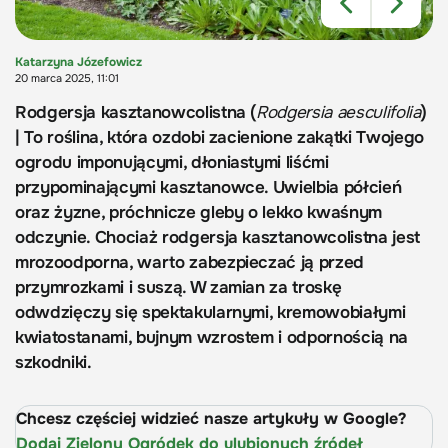
Katarzyna Józefowicz
20 marca 2025, 11:01
Rodgersja kasztanowcolistna (
Rodgersia aesculifolia
)
| To roślina, która ozdobi zacienione zakątki Twojego
ogrodu imponującymi, dłoniastymi liśćmi
przypominającymi kasztanowce. Uwielbia półcień
oraz żyzne, próchnicze gleby o lekko kwaśnym
odczynie. Chociaż rodgersja kasztanowcolistna jest
mrozoodporna, warto zabezpieczać ją przed
przymrozkami i suszą. W zamian za troskę
odwdzięczy się spektakularnymi, kremowobiałymi
kwiatostanami, bujnym wzrostem i odpornością na
szkodniki.
Chcesz częściej widzieć nasze artykuły w Google?
Dodaj Zielony Ogródek do ulubionych źródeł