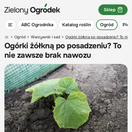
Sklep
ABC Ogrodnika
Katalog roślin
Ogród
Piel
>
Ogród
>
Warzywnik i sad
>
Ogórki żółkną po posadzeniu? To nie
Ogórki żółkną po posadzeniu? To
nie zawsze brak nawozu