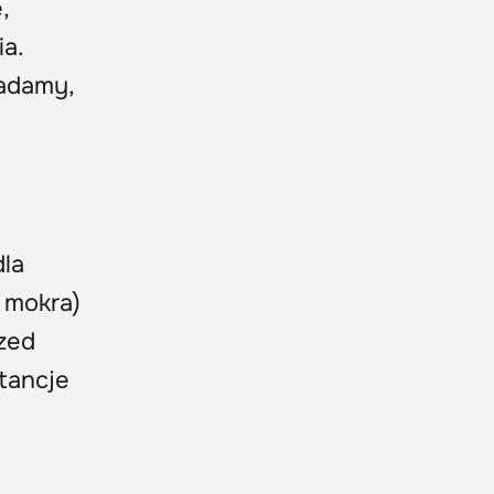
,
ia.
iadamy,
la
e mokra)
zed
tancje