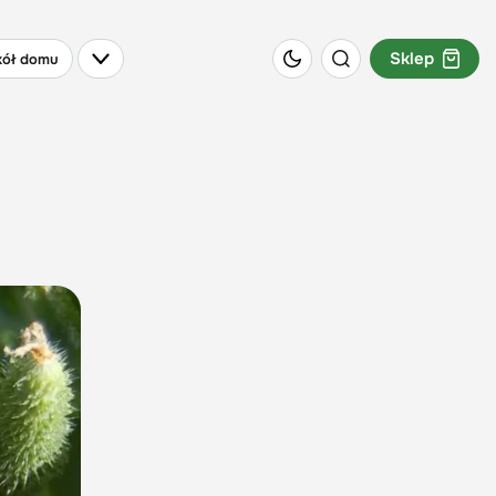
Sklep
ół domu