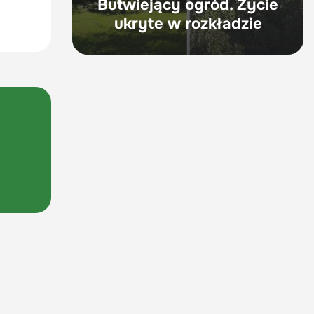
Butwiejący ogród. Życie
ukryte w rozkładzie