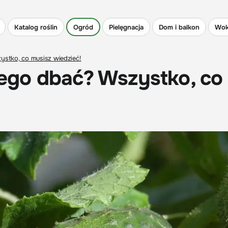
Katalog roślin
Ogród
Pielęgnacja
Dom i balkon
Wok
zystko, co musisz wiedzieć!
niego dbać? Wszystko, co