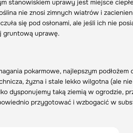
m stanowiskiem uprawy jest miejsce ciepłe
oślina nie znosi zimnych wiatrów i zacienien
czuła się pod osłonami, ale jeśli ich nie pos
ej gruntową uprawę.
agania pokarmowe, najlepszym podłożem d
nicza, żyzna i stale lekko wilgotna (ale ni
dko dysponujemy taką ziemią w ogrodzie, pr
powiednio przygotować i wzbogacić w subs