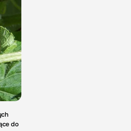
ych
żące do