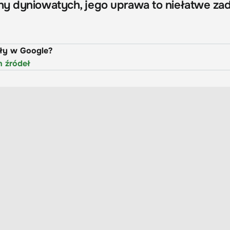
y dyniowatych, jego uprawa to niełatwe zad
uły w Google?
h źródeł