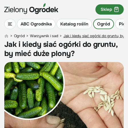
Sklep
ABC Ogrodnika
Katalog roślin
Ogród
Piel
>
Ogród
>
Warzywnik i sad
>
Jak i kiedy siać ogórki do gruntu, by 
Jak i kiedy siać ogórki do gruntu,
by mieć duże plony?