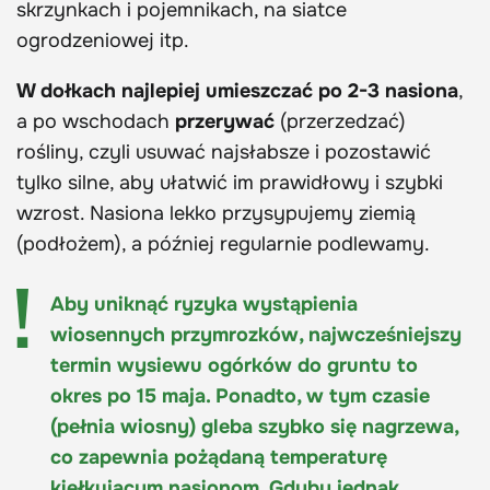
skrzynkach i pojemnikach, na siatce
ogrodzeniowej itp.
W dołkach najlepiej umieszczać po 2-3 nasiona
,
a po wschodach
przerywać
(przerzedzać)
rośliny, czyli usuwać najsłabsze i pozostawić
tylko silne, aby ułatwić im prawidłowy i szybki
wzrost. Nasiona lekko przysypujemy ziemią
(podłożem), a później regularnie podlewamy.
Aby uniknąć ryzyka wystąpienia
wiosennych przymrozków, najwcześniejszy
termin wysiewu ogórków do gruntu to
okres po 15 maja. Ponadto, w tym czasie
(pełnia wiosny) gleba szybko się nagrzewa,
co zapewnia pożądaną temperaturę
kiełkującym nasionom. Gdyby jednak