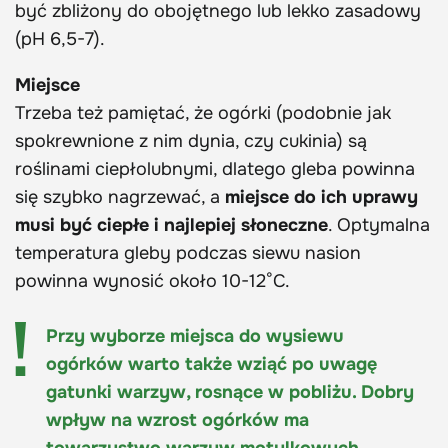
być zbliżony do obojętnego lub lekko zasadowy
(pH 6,5-7).
Miejsce
Trzeba też pamiętać, że ogórki (podobnie jak
spokrewnione z nim dynia, czy cukinia) są
roślinami ciepłolubnymi, dlatego gleba powinna
się szybko nagrzewać, a
miejsce do ich uprawy
musi być ciepłe i najlepiej słoneczne
. Optymalna
temperatura gleby podczas siewu nasion
powinna wynosić około 10-12°C.
Przy wyborze miejsca do wysiewu
ogórków warto także wziąć po uwagę
gatunki warzyw, rosnące w pobliżu. Dobry
wpływ na wzrost ogórków ma
towarzystwo warzyw motylkowych