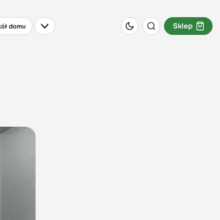
Sklep
ół domu