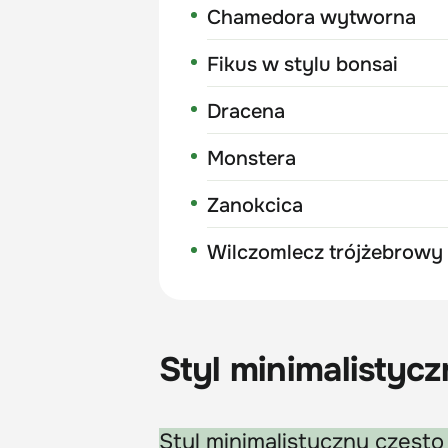
Chamedora wytworna
Fikus w stylu bonsai
Dracena
Monstera
Zanokcica
Wilczomlecz trójżebrowy
Styl minimalistyczn
Styl minimalistyczny częs