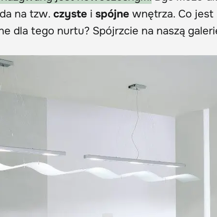
oda na tzw.
czyste
i
spójne
wnętrza. Co jest
ne dla tego nurtu? Spójrzcie na naszą galer