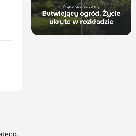
Artykuł sponsorowany
Butwiejący ogród. Życie
ukryte w rozkładzie
atego,