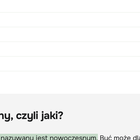
y, czyli jaki?
to nazywany jest nowoczesnym.
Być może dl