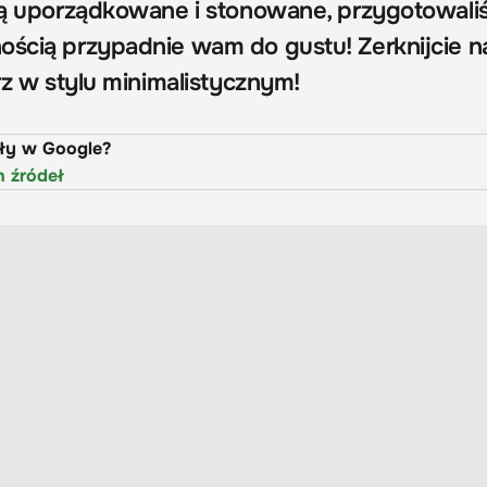
 są uporządkowane i stonowane, przygotowali
ością przypadnie wam do gustu! Zerknijcie n
trz w stylu minimalistycznym!
uły w Google?
h źródeł