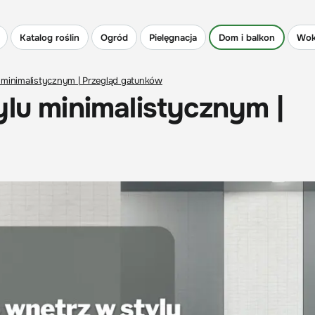
Katalog roślin
Ogród
Pielęgnacja
Dom i balkon
Wok
 minimalistycznym | Przegląd gatunków
ylu minimalistycznym |