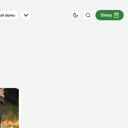
Sklep
ół domu