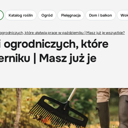
Katalog roślin
Ogród
Pielęgnacja
Dom i balkon
Wok
grodniczych, które ułatwią prace w październiku | Masz już je wszystkie?
 ogrodniczych, które
rniku | Masz już je