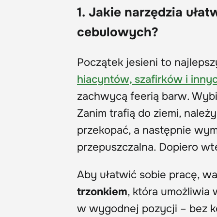
1. Jakie narzędzia ułat
cebulowych?
Początek jesieni to najleps
hiacyntów, szafirków i inn
zachwycą feerią barw. Wybie
Zanim trafią do ziemi, nale
przekopać, a następnie wy
przepuszczalna. Dopiero w
Aby ułatwić sobie pracę, w
trzonkiem
, która umożliwia
w wygodnej pozycji – bez ko