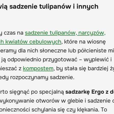
wią sadzenie tulipanów i innych
zy czas na
sadzenie tulipanów, narcyzów,
ych kwiatów cebulowych
, które na wiosnę
ramy dla nich słoneczne lub półcieniste mi
ży ją odpowiednio przygotować – wyplewić i
mieszać z
kompostem
, by stała się bardziej ż
tedy rozpoczynamy sadzenie.
arto sięgnąć po specjalną
sadzarkę Ergo z 
 wykonywanie otworów w glebie i sadzenie 
nieczności schylania się czy klękania. To