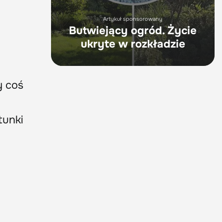
Artykuł sponsorowany
Butwiejący ogród. Życie
ukryte w rozkładzie
 coś
tunki