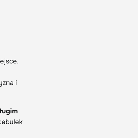
ejsce.
yzna i
długim
cebulek