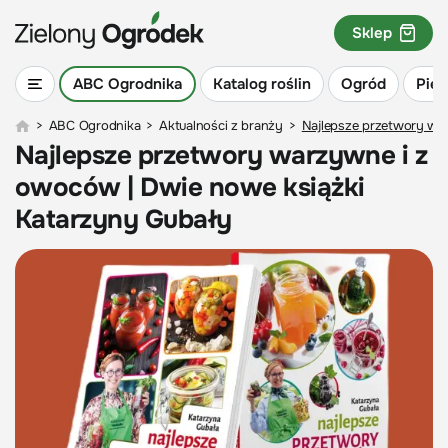
Sklep
ABC Ogrodnika
Katalog roślin
Ogród
Piel
>
ABC Ogrodnika
>
Aktualności z branży
>
Najlepsze przetwory wa
Najlepsze przetwory warzywne i z
owoców | Dwie nowe książki
Katarzyny Gubały