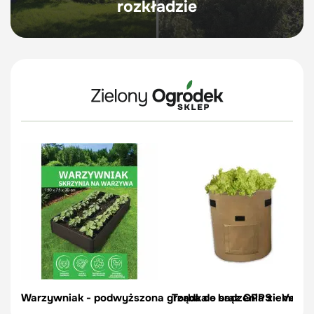
rozkładzie
Warzywniak - podwyższona grządka - brąz GPPS - Vegano
Torba do sadzenia ziemniakó