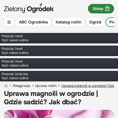
Sklep
ABC Ogrodnika
Katalog roślin
Ogród
Piel
Pozycja:
head
Styl:
naked outline
Pozycja:
head
Styl:
naked outline
Pozycja:
head
Styl:
naked outline
Pozycja:
body-top
Styl:
naked outline
>
Pielęgnacja
>
Uprawa roślin
>
Uprawa magnolii w ogrodzie | Gdzie
Uprawa magnolii w ogrodzie |
Gdzie sadzić? Jak dbać?