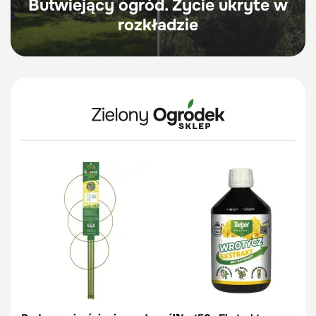
Butwiejący ogród. Życie ukryte w
rozkładzie