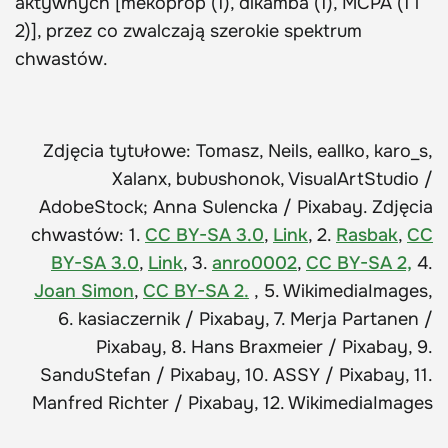
aktywnych [mekoprop (1), dikamba (1), MCPA (1 i
2)], przez co zwalczają szerokie spektrum
chwastów.
Zdjęcia tytułowe: Tomasz, Neils, eallko, karo_s,
Xalanx, bubushonok, VisualArtStudio /
AdobeStock; Anna Sulencka / Pixabay. Zdjęcia
chwastów: 1.
CC BY-SA 3.0
,
Link
, 2.
Rasbak
,
CC
BY-SA 3.0
,
Link
, 3.
anro0002
,
CC BY-SA 2,
4.
Joan Simon
,
CC BY-SA 2.
, 5. WikimediaImages,
6. kasiaczernik / Pixabay, 7. Merja Partanen /
Pixabay, 8. Hans Braxmeier / Pixabay, 9.
SanduStefan / Pixabay, 10. ASSY / Pixabay, 11.
Manfred Richter / Pixabay, 12. WikimediaImages