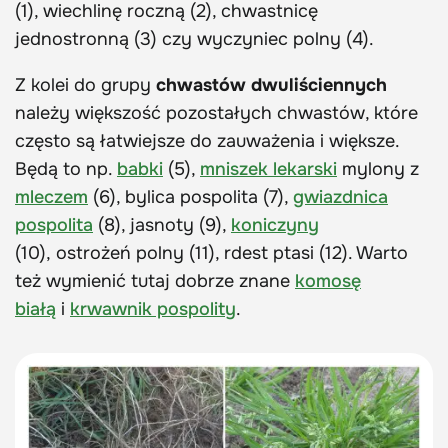
(1), wiechlinę roczną (2), chwastnicę
jednostronną (3) czy wyczyniec polny (4).
Z kolei do grupy
chwastów dwuliściennych
należy większość pozostałych chwastów, które
często są łatwiejsze do zauważenia i większe.
Będą to np.
babki
(5),
mniszek lekarski
mylony z
mleczem
(6), bylica pospolita (7),
gwiazdnica
pospolita
(8), jasnoty (9),
koniczyny
(10), ostrożeń polny (11), rdest ptasi (12). Warto
też wymienić tutaj dobrze znane
komosę
białą
i
krwawnik pospolity
.