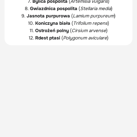
7.
Bylica pospolita
(
Artemisia vulgaris
)
8.
Gwiazdnica pospolita
(
Stellaria media
)
9.
Jasnota purpurowa
(
Lamium purpureum
)
10.
Koniczyna biała
(
Trifolium repens
)
11.
Ostrożeń polny
(
Cirsium arvense
)
12.
Rdest ptasi
(
Polygonum aviculare
)