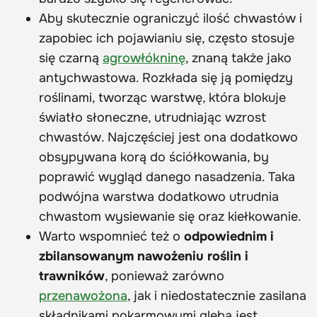
Aby skutecznie ograniczyć ilość chwastów i
zapobiec ich pojawianiu się, często stosuje
się czarną
agrowłókninę
, znaną także jako
antychwastowa. Rozkłada się ją pomiędzy
roślinami, tworząc warstwę, która blokuje
światło słoneczne, utrudniając wzrost
chwastów. Najczęściej jest ona dodatkowo
obsypywana korą do ściółkowania, by
poprawić wygląd danego nasadzenia. Taka
podwójna warstwa dodatkowo utrudnia
chwastom wysiewanie się oraz kiełkowanie.
Warto wspomnieć też o
odpowiednim i
zbilansowanym nawożeniu roślin i
trawników
, ponieważ zarówno
przenawożona
, jak i niedostatecznie zasilana
składnikami pokarmowymi gleba jest