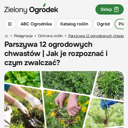
Sklep
ABC Ogrodnika
Katalog roślin
Ogród
Piel
>
Pielęgnacja
>
Ochrona roślin
>
Parszywa 12 ogrodowych chwastów 
Parszywa 12 ogrodowych
chwastów | Jak je rozpoznać i
czym zwalczać?