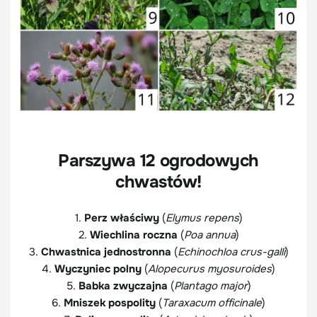
Parszywa 12 ogrodowych
chwastów!
1.
Perz właściwy
(
Elymus repens
)
2.
Wiechlina roczna
(
Poa annua
)
3.
Chwastnica jednostronna
(
Echinochloa crus-galli
)
4.
Wyczyniec polny
(
Alopecurus myosuroides
)
5.
Babka zwyczajna
(
Plantago major
)
6.
Mniszek pospolity
(
Taraxacum officinale
)