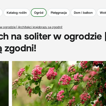
Katalog roślin
Ogród
Pielęgnacja
Dom i balkon
Wok
 w ogrodzie | Architekci krajobrazu są zgodni!
h na soliter w ogrodzie 
ą zgodni!