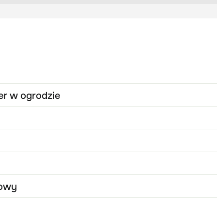
er w ogrodzie
kowy