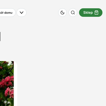
Sklep
ół domu
|