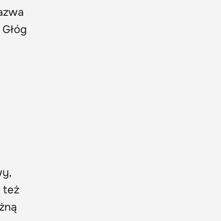
nazwa
 Głóg
wy,
 też
żną