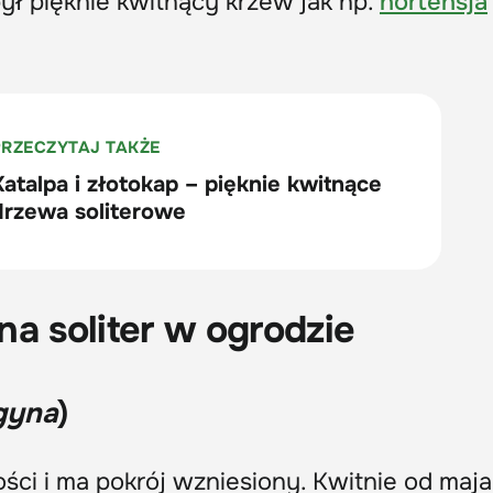
był pięknie kwitnący krzew jak np.
hortensja
na soliter w ogrodzie
gyna
)
ci i ma pokrój wzniesiony. Kwitnie od maja