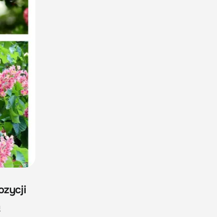
ozycji
ą