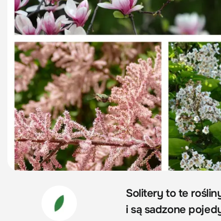
Solitery to te roś
i są sadzone pojed