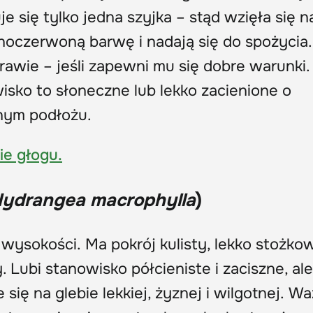
e się tylko jedna szyjka – stąd wzięła się 
noczerwoną barwę i nadają się do spożycia.
rawie – jeśli zapewni mu się dobre warunki.
sko to słoneczne lub lekko zacienione o
znym podłożu.
ie głogu.
ydrangea macrophylla
)
 wysokości. Ma pokrój kulisty, lekko stożko
. Lubi stanowisko półcieniste i zaciszne, ale
e się na glebie lekkiej, żyznej i wilgotnej.
Wa