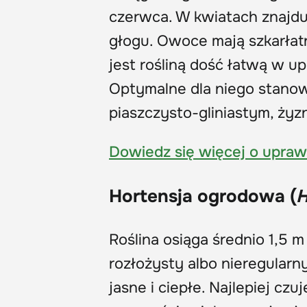
czerwca. W kwiatach znajduj
głogu. Owoce mają szkarłat
jest rośliną dość łatwą w up
Optymalne dla niego stanowi
piaszczysto-gliniastym, ży
Dowiedz się więcej o upraw
Hortensja ogrodowa (
H
Roślina osiąga średnio 1,5 m
rozłożysty albo nieregularny
jasne i ciepłe. Najlepiej czuj