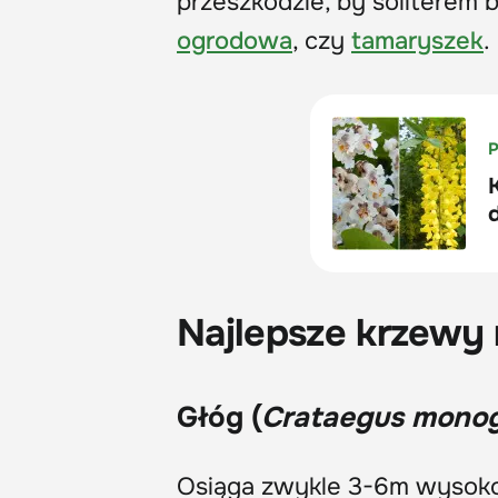
przeszkodzie, by soliterem 
ogrodowa
, czy
tamaryszek
.
Najlepsze krzewy 
Głóg (
Crataegus mono
Osiąga zwykle 3-6m wysokoś