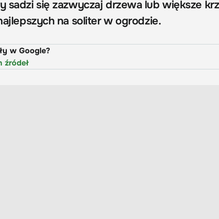
ry sadzi się zazwyczaj drzewa lub większe kr
 najlepszych na soliter w ogrodzie.
uły w Google?
h źródeł