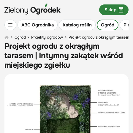
Sklep
ABC Ogrodnika
Katalog roślin
Ogród
Piel
>
Ogród
>
Projekty ogrodów
>
Projekt ogrodu z okrągłym tarasem |
Projekt ogrodu z okrągłym
tarasem | Intymny zakątek wśród
miejskiego zgiełku