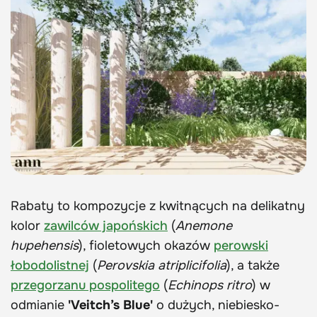
Rabaty to kompozycje z kwitnących na delikatny
kolor
zawilców japońskich
(
Anemone
hupehensis
), fioletowych okazów
perowski
łobodolistnej
(
Perovskia atriplicifolia
), a także
przegorzanu pospolitego
(
Echinops ritro
) w
odmianie
'Veitch’s Blue'
o dużych, niebiesko-