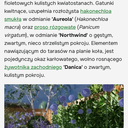
fioletowych kulistych kwiatostanach. Gatunki
kwitnące, uzupełnia rozłożysta
hakonechloa
smukła
w odmianie
'Aureola'
(
Hakonechloa
macra
) oraz
proso rózgowate
(
Panicum
virgatum
), w odmianie
'Northwind'
o gęstym,
zwartym, nieco strzelistym pokroju. Elementem
nawiązującym do tarasów na planie koła, jest
pojedynczy okaz karłowatego, wolno rosnącego
żywotnika zachodniego
'Danica'
o zwartym,
kulistym pokroju.