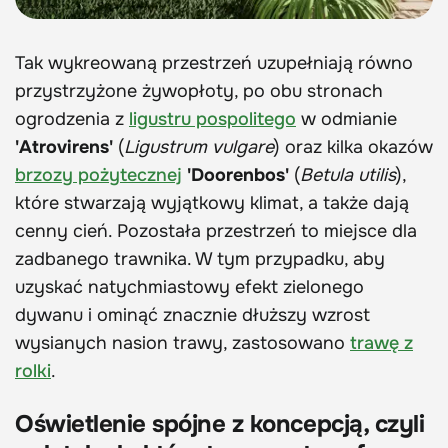
Tak wykreowaną przestrzeń uzupełniają równo
przystrzyżone żywopłoty, po obu stronach
ogrodzenia z
ligustru pospolitego
w odmianie
'Atrovirens'
(
Ligustrum vulgare
) oraz kilka okazów
brzozy pożytecznej
'Doorenbos'
(
Betula utilis
),
które stwarzają wyjątkowy klimat, a także dają
cenny cień. Pozostała przestrzeń to miejsce dla
zadbanego trawnika. W tym przypadku, aby
uzyskać natychmiastowy efekt zielonego
dywanu i ominąć znacznie dłuższy wzrost
wysianych nasion trawy, zastosowano
trawę z
rolki
.
Oświetlenie spójne z koncepcją, czyli