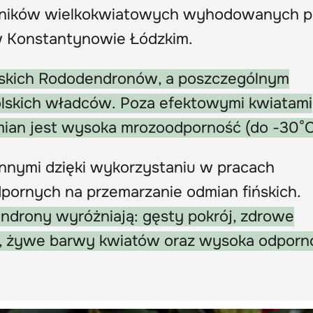
zników wielkokwiatowych wyhodowanych p
w Konstantynowie Łódzkim.
wskich Rododendronów, a poszczególnym
lskich władców. Poza efektowymi kwiatami
mian jest wysoka mrozoodporność (do -30°C
nnymi dzięki wykorzystaniu w pracach
ornych na przemarzanie odmian fińskich.
drony wyróżniają: gęsty pokrój, zdrowe
nie, żywe barwy kwiatów oraz wysoka odporn