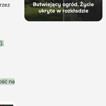
Butwiejący ogród. Życie
rzez
ukryte w rozkładzie
).
ość na