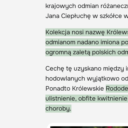
krajowych odmian różanec
Jana Ciepłuchę w szkółce 
Kolekcja nosi nazwę Króle
odmianom nadano imiona po
ogromną zaletą polskich od
Cechę tę uzyskano między i
hodowlanych wyjątkowo odp
Ponadto Królewskie
Rododen
ulistnienie, obfite kwitnie
choroby.