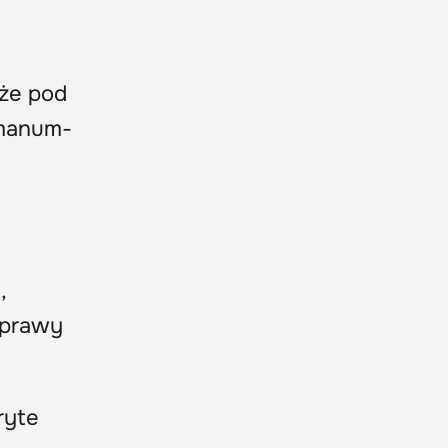
kże pod
imanum-
,
uprawy
ryte