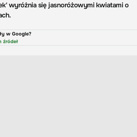
k' wyróżnia się jasnoróżowymi kwiatami o
ach.
uły w Google?
h źródeł