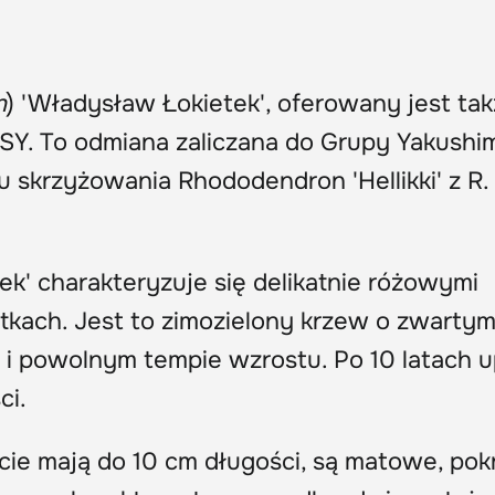
n
) 'Władysław Łokietek', oferowany jest ta
. To odmiana zaliczana do Grupy Yakush
 skrzyżowania Rhododendron 'Hellikki' z R.
k' charakteryzuje się delikatnie różowymi
tkach. Jest to zimozielony krzew o zwartym
 i powolnym tempie wzrostu. Po 10 latach 
ci.
ście mają do 10 cm długości, są matowe, pok