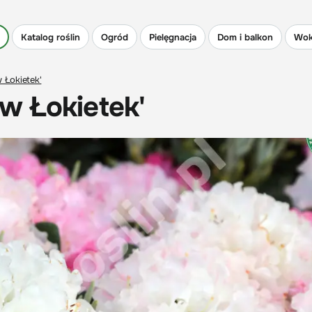
Katalog roślin
Ogród
Pielęgnacja
Dom i balkon
Wok
 Łokietek'
w Łokietek'