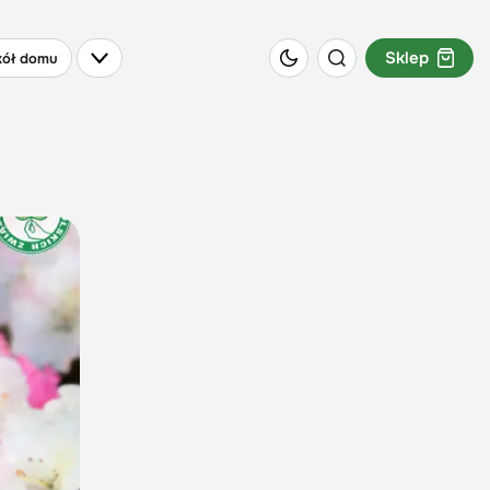
Sklep
ół domu