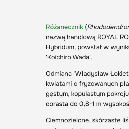
Różanecznik
(
Rhododendro
nazwą handlową ROYAL ROSY
Hybridum, powstał w wyniku
'Koichiro Wada'.
Odmiana 'Władysław Łokiete
kwiatami o fryzowanych pła
gęstym, kopulastym pokroju
dorasta do 0,8-1 m wysokoś
Ciemnozielone, skórzaste li