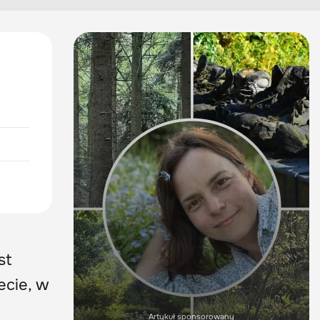
st
cie, w
Artykuł sponsorowany