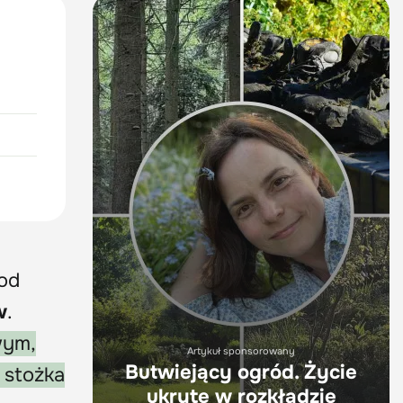
 od
w
.
wym,
Artykuł sponsorowany
Butwiejący ogród. Życie
 stożka
ukryte w rozkładzie