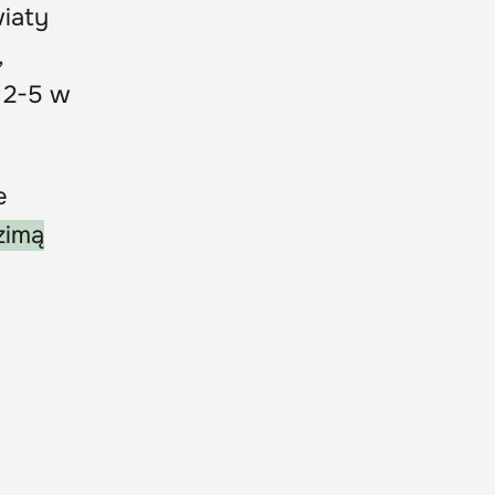
iaty
,
 2-5 w
e
zimą