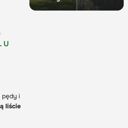
e
. U
pędy i
ą liście
.