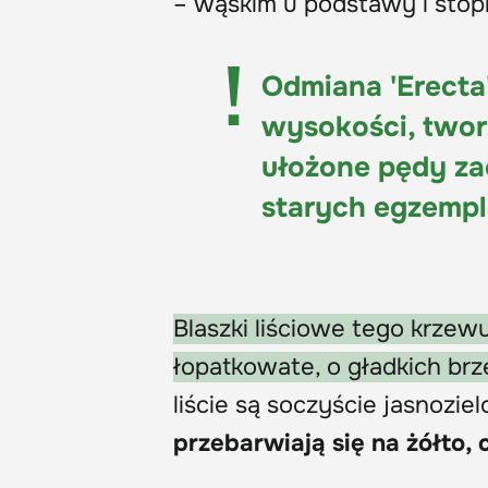
– wąskim u podstawy i stop
Odmiana 'Erecta'
wysokości, tworz
ułożone pędy zao
starych egzempla
Blaszki liściowe tego krzewu
łopatkowate, o gładkich br
liście są soczyście jasnozie
przebarwiają się na żółto