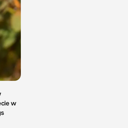
w
ecie w
ys