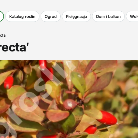
Katalog roślin
Ogród
Pielęgnacja
Dom i balkon
Wok
cta'
ecta'