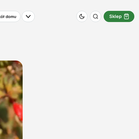
Sklep
ół domu