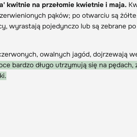
' kwitnie na przełomie kwietnie i maja.
Kw
aczerwienionych pąków; po otwarciu są żółte
cy, wyrastają pojedynczo lub są zebrane po
zerwonych, owalnych jagód, dojrzewają w
ce bardzo długo utrzymują się na pędach, 
i.