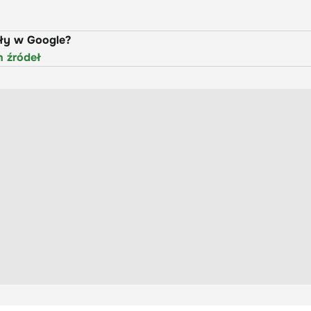
uły w Google?
h źródeł