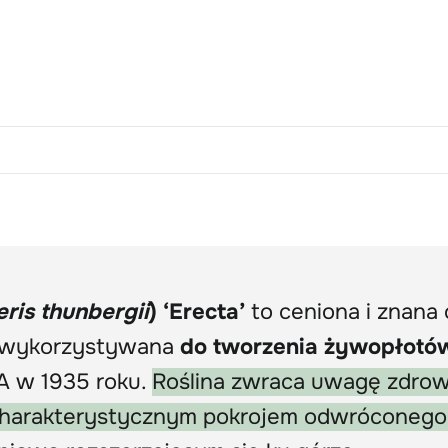
ris thunbergii
) ‘Erecta’
to ceniona i znana
 wykorzystywana
do tworzenia żywopłotó
 w 1935 roku.
Roślina zwraca uwagę zdro
 charakterystycznym pokrojem odwróconego