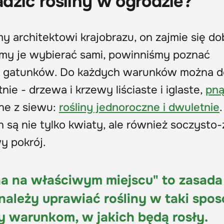
dzić rośliny w ogrodzie?
my architektowi krajobrazu, on zajmie się d
cemy je wybierać sami, powinniśmy poznać
 gatunków. Do każdych warunków można d
nie - drzewa i krzewy liściaste i iglaste,
pną
ane z siewu:
rośliny jednoroczne i dwuletnie
.
n są nie tylko kwiaty, ale również soczysto-
y pokrój.
na na właściwym miejscu" to zasada
należy uprawiać rośliny w taki spos
 warunkom, w jakich będą rosły.