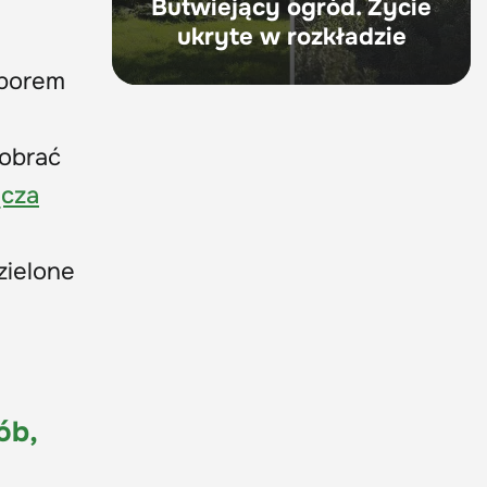
Butwiejący ogród. Życie
ukryte w rozkładzie
oborem
obrać
cza
zielone
ób,