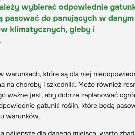
należy wybierać odpowiednie gatunk
ędą pasować do panujących w danym
w klimatycznych, gleby i
.
 w warunkach, które są dla niej nieodpowied
a na choroby i szkodniki. Może również ros
ego ważne jest, aby dobrze zaplanować ogró
dpowiednie gatunki roślin, które będą paso
cu warunków.
ędą najlepsze dla danego miejsca, warto zba