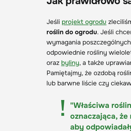
Jak prawidłowo sa
Jeśli
projekt ogrodu
zleciliś
roślin do ogrodu
. Jeśli ch
wymagania poszczególnych
odpowiednie rośliny wielolet
oraz
byliny
, a także uprawi
Pamiętajmy, że ozdobą rośli
lub barwne liście czy ciekaw
"Właściwa rośli
oznaczająca, że 
aby odpowiadały