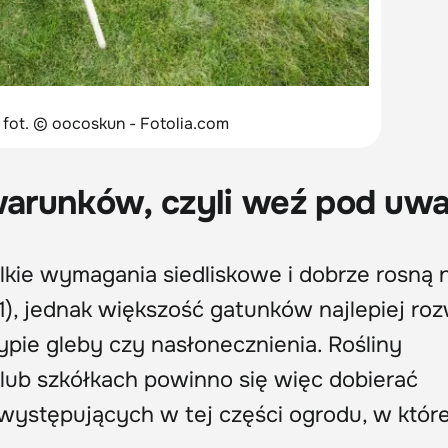
fot. © oocoskun - Fotolia.com
arunków, czyli weź pod uwa
elkie wymagania siedliskowe i dobrze rosną 
), jednak większość gatunków najlepiej rozw
pie gleby czy nasłonecznienia. Rośliny
ub szkółkach powinno się więc dobierać
stępujących w tej części ogrodu, w które