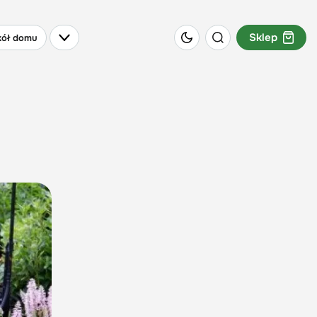
Sklep
ół domu