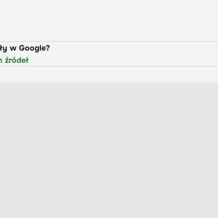
uły w Google?
h źródeł