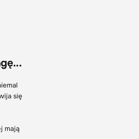
gę...
niemal
ija się
j mają