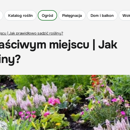
Katalog roślin
Ogród
Pielęgnacja
Dom i balkon
Wok
scu | Jak prawidłowo sadzić rośliny?
aściwym miejscu | Jak
iny?