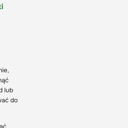
i
nie,
nąć
d lub
wać do
dać