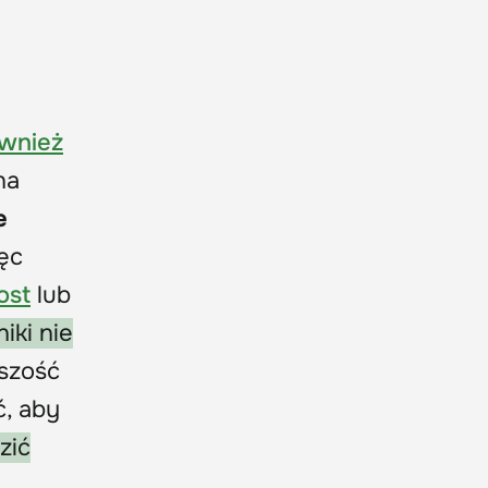
ównież
na
e
ęc
ost
lub
iki nie
szość
ć, aby
zić