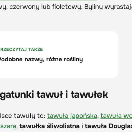
owy, czerwony lub fioletowy. Byliny wyrastaj
gatunki tawuł i tawułek
lsce tawuły to:
tawuła japońska
,
tawuła w
szara
,
tawułka śliwolistna
i
tawuła Dougla