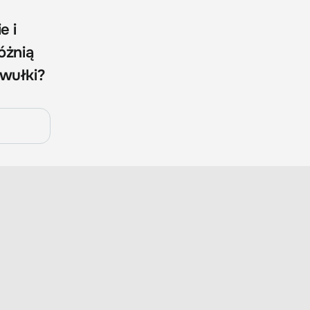
e i
óżnią
awułki?