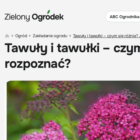
ABC Ogrodnika
>
Ogród
>
Zakładanie ogrodu
>
Tawuły i tawułki – czym się różnią?
Tawuły i tawułki – czym
rozpoznać?