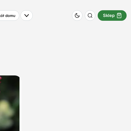
Sklep
ół domu