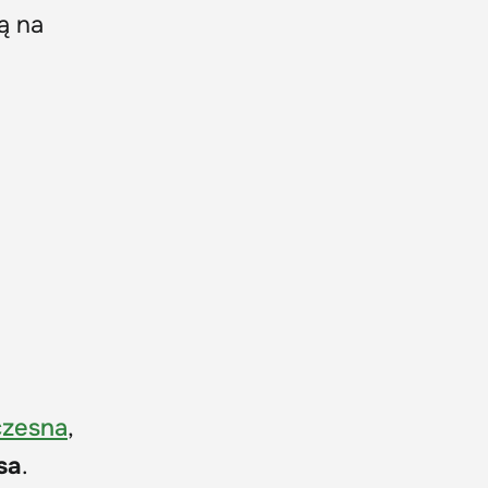
ą na
czesna
,
sa
.