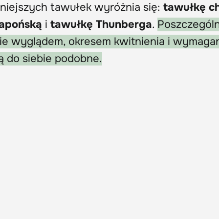
niejszych tawułek wyróżnia się:
tawułkę c
japońską
i
tawułkę Thunberga
.
Poszczegól
nie wyglądem, okresem kwitnienia i wymagan
ą do siebie podobne.