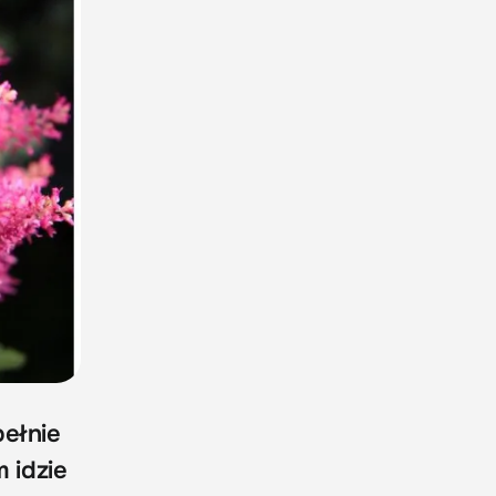
pełnie
m idzie