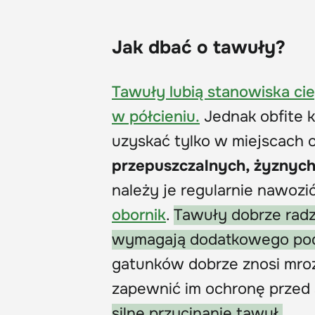
Jak dbać o tawuły?
Tawuły lubią stanowiska ci
w półcieniu.
Jednak obfite k
uzyskać tylko w miejscach 
przepuszczalnych, żyznych
należy je regularnie nawoz
obornik
.
Tawuły dobrze radz
wymagają dodatkowego podl
gatunków dobrze znosi mrozy
zapewnić im ochronę przed 
silne przycinanie tawuł.