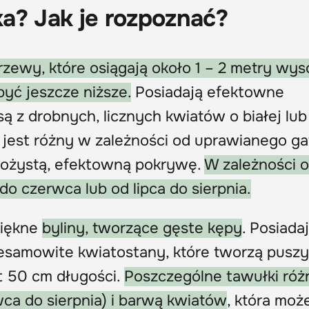
a? Jak je rozpoznać?
 krzewy, które osiągają około 1 – 2 metry wys
yć jeszcze niższe.
Posiadają efektowne
są z drobnych, licznych kwiatów o białej lub
ci jest różny w zależności od uprawianego g
złożystą, efektowną pokrywę.
W zależności 
do czerwca lub od lipca do sierpnia.
piękne
byliny, tworzące gęste kępy
. Posiada
 niesamowite kwiatostany, które tworzą pusz
 50 cm długości.
Poszczególne tawułki różn
ca do sierpnia) i barwą kwiatów
, która moż