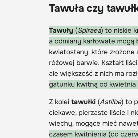
Tawuła czy tawułk
Tawuły
(
Spiraea
) to niskie
a odmiany karłowate mogą b
kwiatostany, które złożone 
różowej barwie. Kształt liś
ale większość z nich ma ro
gatunku kwitną od kwietnia 
Z kolei
tawułki
(
Astilbe
) to 
ciekawe, pierzaste liście i
wiechy, mogące mieć nawet
czasem kwitnienia (od czerw