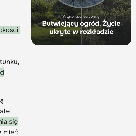
Artykuł sponsorowany
Butwiejący ogród. Życie
okości,
ukryte w rozkładzie
atunku,
od
ją
yste
ią się
e mieć