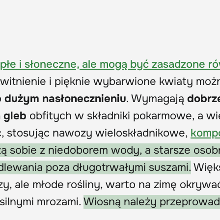
epłe i słoneczne, ale mogą być zasadzone r
witnienie i pięknie wybarwione kwiaty moż
o
dużym nasłonecznieniu
. Wymagają
dobrz
 gleb
obfitych w składniki pokarmowe, a wi
ić, stosując nawozy wieloskładnikowe,
komp
ą sobie z niedoborem wody, a starsze osobn
ewania poza długotrwałymi suszami.
Więk
, ale młode rośliny, warto na zimę okrywa
silnymi mrozami.
Wiosną należy przeprowad