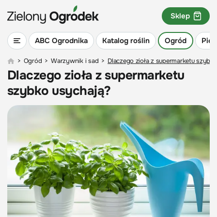
Sklep
ABC Ogrodnika
Katalog roślin
Ogród
Piel
>
Ogród
>
Warzywnik i sad
>
Dlaczego zioła z supermarketu szybk
Dlaczego zioła z supermarketu
szybko usychają?